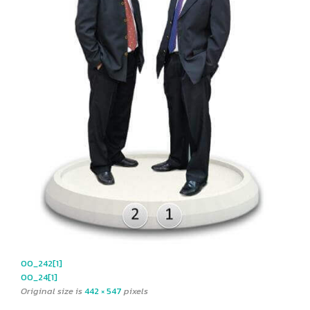
00_242[1]
00_24[1]
Original size is
442 × 547
pixels