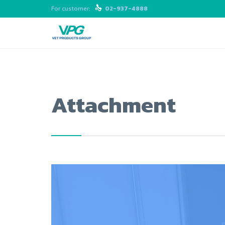
For customer:

02-937-4888
Attachment