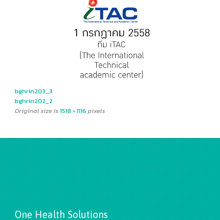
bghrin203_3
bghrin202_2
Original size is
1518 × 1116
pixels
One Health Solutions