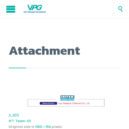

Attachment
3_5[1]
iFT Team-01
Original size is
1180 × 156
pixels