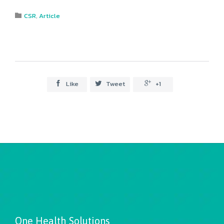
Category
CSR
,
Article

Like
Tweet
+1



One Health Solutions