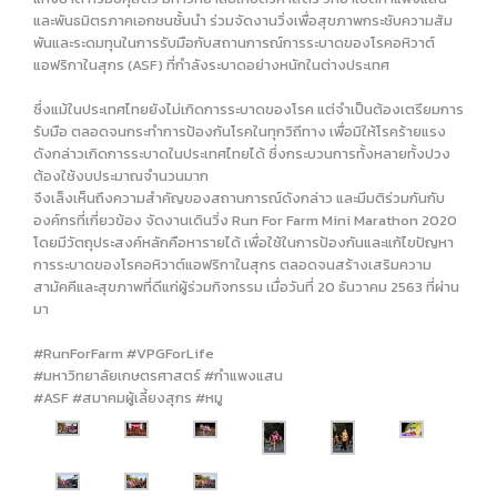
และพันธมิตรภาคเอกชนชั้นนำ ร่วมจัดงานวิ่งเพื่อสุขภาพกระชับความสัม
พันและระดมทุนในการรับมือกับสถานการณ์การระบาดของโรคอหิวาต์
แอฟริกาในสุกร (ASF) ที่กำลังระบาดอย่างหนักในต่างประเทศ
ซึ่งแม้ในประเทศไทยยังไม่เกิดการระบาดของโรค แต่จำเป็นต้องเตรียมการ
รับมือ ตลอดจนกระทำการป้องกันโรคในทุกวิถีทาง เพื่อมิให้โรคร้ายแรง
ดังกล่าวเกิดการระบาดในประเทศไทยได้ ซึ่งกระบวนการทั้งหลายทั้งปวง
ต้องใช้งบประมาณจำนวนมาก
จึงเล็งเห็นถึงความสำคัญของสถานการณ์ดังกล่าว และมีมติร่วมกันกับ
องค์กรที่เกี่ยวข้อง จัดงานเดินวิ่ง Run For Farm Mini Marathon 2020
โดยมีวัตถุประสงค์หลักคือหารายได้ เพื่อใช้ในการป้องกันและแก้ไขปัญหา
การระบาดของโรคอหิวาต์แอฟริกาในสุกร ตลอดจนสร้างเสริมความ
สามัคคีและสุขภาพที่ดีแก่ผู้ร่วมกิจกรรม เมื่อวันที่ 20 ธันวาคม 2563 ที่ผ่าน
มา
#RunForFarm
#VPGForLife
#มหาวิทยาลัยเกษตรศาสตร์
#กำแพงแสน
#ASF
#สมาคมผู้เลี้ยงสุกร
#หมู