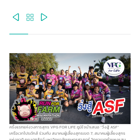



ครั้งแรกแห่งวงการสุกร VPG FOR LIFE ภูมิใจนำเสนอ “วิ่งสู้ ASF”
เครือเวทโปรดักส์ ร่วมกับ สมาคมผู้เลี้ยงสุกรเขต 7, สมาคมผู้เลี้ยงสุกร
แห่งชาติ กรมปศุสัตว์ มหาวิทยาลัยเกษตรศาสตร์ วิทยาเขตกำแพงแสน