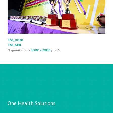
TN1_0038
TN1_6191
Original size is
3000 × 2000
pixels
One Health Solutions