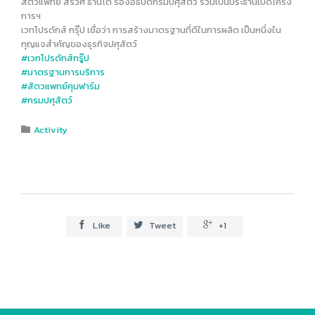
สัตวแพทย์ สรวิศ ธานีโต รองอธิบดีกรมปศุสัตว์ ร่วมเป็นประธานเปิดโครง
การฯ
เวทโปรดักส์ กรุ๊ป เชื่อว่า การสร้างมาตรฐานที่ดีในการผลิต เป็นหนึ่งใน
กุญแจสำคัญของธุรกิจปศุสัตว์
#
เวทโปรดักส์กรู๊ป
#
มาตรฐานการบริการ
#
สัตวแพทย์คุมฟาร์ม
#
กรมปศุสัตว์
Category
Activity

Like
Tweet
+1


