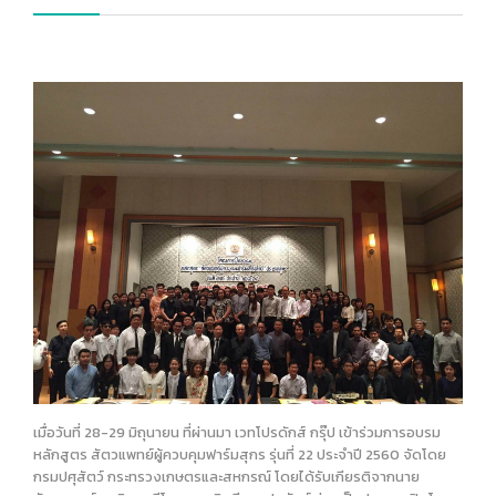
เมื่อวันที่ 28-29 มิถุนายน ที่ผ่านมา เวทโปรดักส์ กรุ๊ป เข้าร่วมการอบรม
หลักสูตร สัตวแพทย์ผู้ควบคุมฟาร์มสุกร รุ่นที่ 22 ประจำปี 2560 จัดโดย
กรมปศุสัตว์ กระทรวงเกษตรและสหกรณ์ โดยได้รับเกียรติจากนาย