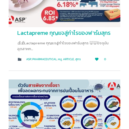
Lactapreme กุญแจสู่กำไรของฟาร์มสุกร
💰💰Lactapreme กุญแจสู่กำไรของฟาร์มสุกร 🐷🐷ปัจจุบัน
อุตสาหก…
LOVE
CATEGORY
ASP
,
PHARMACEUTICAL
,
หมู
,
ARTICLE
,
สุกร
0


IT