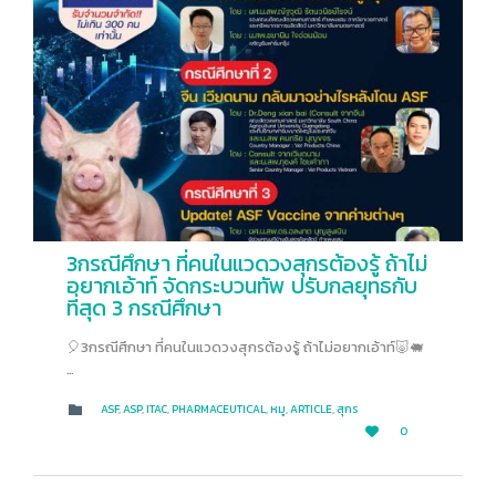
3กรณีศึกษา ที่คนในแวดวงสุกรต้องรู้ ถ้าไม่
อยากเอ้าท์ จัดกระบวนทัพ ปรับกลยุทธกับ
ที่สุด 3 กรณีศึกษา
🎈3กรณีศึกษา ที่คนในแวดวงสุกรต้องรู้ ถ้าไม่อยากเอ้าท์🐷🐖
…
CATEGORY
ASF
,
ASP
,
ITAC
,
PHARMACEUTICAL
,
หมู
,
ARTICLE
,
สุกร

LOVE
0

IT