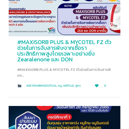
#MAXISORB PLUS & MYCOTEL FZ ตัว
ช่วยในการจับสารพิษจากเชื้อรา
ประสิทธิภาพสูงโดยเฉพาะอย่างยิ่ง
Zearalenone และ DON
#MAXISORB PLUS & MYCOTEL FZ ตัวช่วยในการจับสารพิ
ษจ…
LOVE
CATEGORY
ASP
,
PHARMACEUTICAL
,
หมู
,
ARTICLE
,
สุกร
0


IT