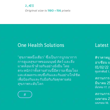
2_4[1]
Original size is
1180 × 156
pixels
One Health Solutions
Latest
"สุขภาพหนึ่งเดียว" ซึ่งเป็นการบูรณาการ
#ราคาหมู 
การดูแลสุขภาพของมนุษย์ สัตว์ และสิ่ง
อาเชียน แ
แวดล้อมเข้าด้วยกันอย่างยั่งยืน
โดย
01/02/22
ตระหนักว่าทั้งสามส่วนนี้มีความเชื่อมโยง
กุมภาพันธ์ 
และส่งผลกระทบซึ่งกันและกันอย่างใกล้ชิด
สถานการณ์
เพื่อป้องกันและรับมือกับภัยคุกคามต่อ
มีนาคม 2
สุขภาพระดับโลก
มีนาคม 17, 
สถานการณ์
#
เมษายน 2
เมษายน 18,