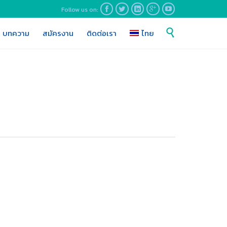
Follow us on:





Skip

บทความ
สมัครงาน
ติดต่อเรา
ไทย
to
content