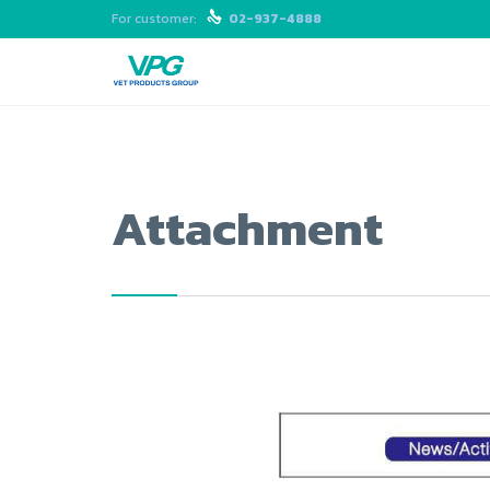
For customer:

02-937-4888
Attachment