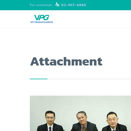
For customer:

02-937-4888
Attachment