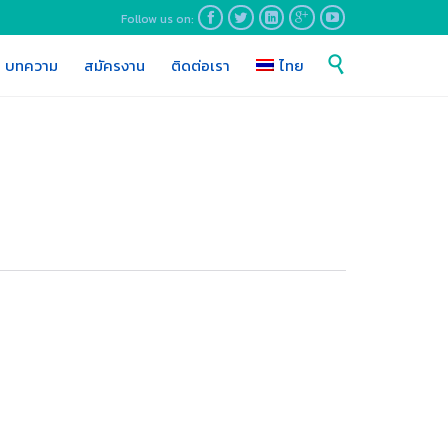
Follow us on:





Skip

บทความ
สมัครงาน
ติดต่อเรา
ไทย
to
content