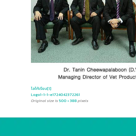
โลโก้เรียง[1]
Logo1-1-1-e1724042372261
Original size is
500 × 388
pixels