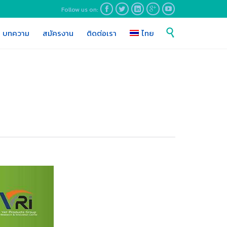
Follow us on:





Skip

บทความ
สมัครงาน
ติดต่อเรา
ไทย
to
content