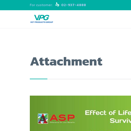
For customer:

02-937-4888
Attachment