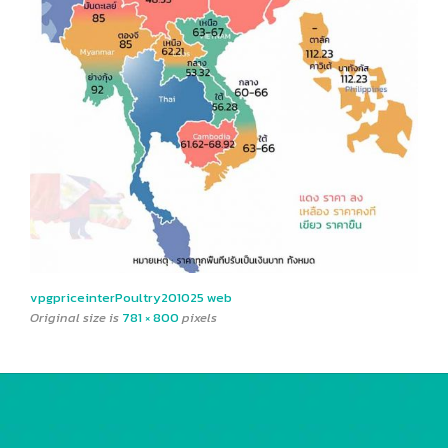
vpgpriceinterPoultry201025 web
Original size is
781 × 800
pixels