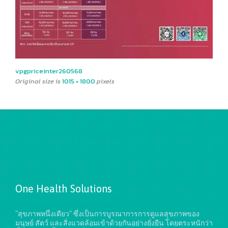
vpgpriceinter260568
Original size is
1015 × 1800
pixels
One Health Solutions
"สุขภาพหนึ่งเดียว" ซึ่งเป็นการบูรณาการการดูแลสุขภาพของ
มนุษย์ สัตว์ และสิ่งแวดล้อมเข้าด้วยกันอย่างยั่งยืน
โดยตระหนักว่า