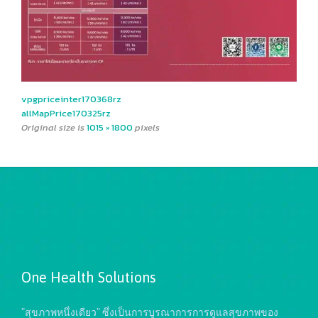
vpgpriceinter170368rz
allMapPrice170325rz
Original size is
1015 × 1800
pixels
One Health Solutions
"สุขภาพหนึ่งเดียว" ซึ่งเป็นการบูรณาการการดูแลสุขภาพของ