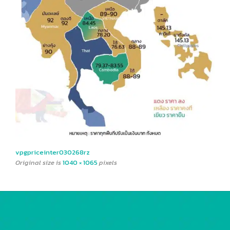
vpgpriceinter030268rz
Original size is
1040 × 1065
pixels