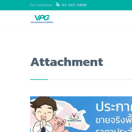
For customer:

02-937-4888
Attachment