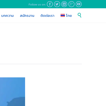
Follow us on:





Skip

บทความ
สมัครงาน
ติดต่อเรา
ไทย
to
content