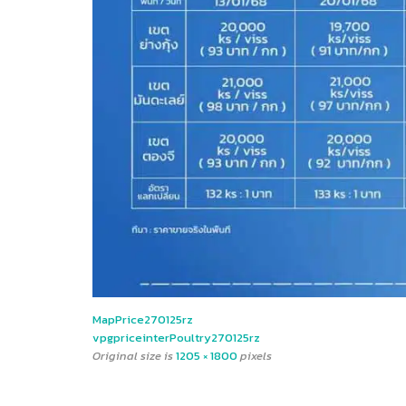
MapPrice270125rz
vpgpriceinterPoultry270125rz
Original size is
1205 × 1800
pixels