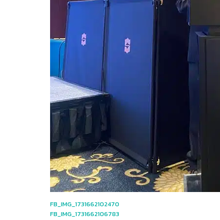
FB_IMG_1731662102470
FB_IMG_1731662106783