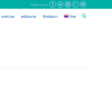
Follow us on:





Skip

บทความ
สมัครงาน
ติดต่อเรา
ไทย
to
content