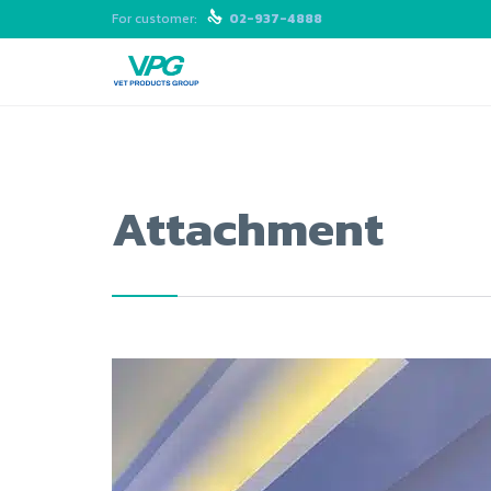
For customer:

02-937-4888
Attachment