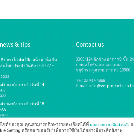
 news & tips
Contact us
3300/124 ตึกช้าง อาคารB ชั้น 24
#ราคาไก่ สัตว์ปีก หน้าฟาร์ม จีน
ถ.พหลโยธิน แขวงจอมพล
ละไทย ประจำวันที่ 31/01/22 –
จตุจักร กรุงเทพมหานคร 10900
1, 2022
Tel: 02 937-4888
ราคากุ้ง ประจำวันที่ 14
E-mail:
info@vetproducts.co.th
565
2022
Get directions on the map
→
ราคากุ้ง ประจำวันที่ 18
565
 2022
นโยบายความเป็นส่วนตัว
ว็บไซต์ของคุณ คุณสามารถศึกษารายละเอียดได้ที่
แ
 Setting หรือกด “ยอมรับ” เพื่อการใช้เว็บได้อย่างมีประสิทธิภาพ