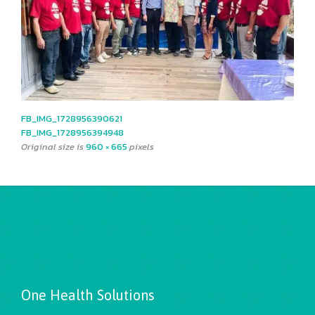
FB_IMG_1728956390621
FB_IMG_1728956394948
Original size is
960 × 665
pixels
One Health Solutions