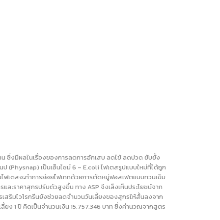
 ซึ่งมีผลในเรื่องของการลดการอักเสบ ลดไข้ ลดปวด ยับยั้ง
ป (Physnap) เป็นเอ็นไซม์ 6 – E.coli ไฟเตสรูปแบบใหม่ที่ได้ถูก
้น โดยไฟเตสจะทำการย่อยไฟเททด้วยการตัดหมู่ฟอสเฟตแบบทวนเข็ม
และราคาสุกรปรับตัวสูงขึ้น ทาง ASP จึงเล็งเห็นประโยชน์จาก
เสริมไวโรกรีนยังช่วยลดจำนวนวันเลี้ยงของสุกรให้สั้นลงจาก
ลี้ยง 1 ปี คิดเป็นจำนวนเงิน 15,757,346 บาท ซึ่งคำนวณจากสูตร