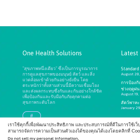
One Health Solutions
Latest
"สุขภาพหนึ่งเดียว" ซึ่งเป็นการบูรณาการ
Standard
August 28,
การดูแลสุขภาพของมนุษย์ สัตว์ และสิ่ง
แวดล้อมเข้าด้วยกันอย่างยั่งยืน
โดย
การป้องก
ตระหนักว่าทั้งสามส่วนนี้มีความเชื่อมโยง
ช่วงฤดูฝน
และส่งผลกระทบซึ่งกันและกันอย่างใกล้ชิด
August 19,
เพื่อป้องกันและรับมือกับภัยคุกคามต่อ
สุขภาพระดับโลก
สัตว์พาหะ?
January 2
#
เราใช้คุกกี้เพื่อพัฒนาประสิทธิภาพ และประสบการณ์ที่ดีในการใช้เ
สามารถจัดการความเป็นส่วนตัวเองได้ของคุณได้เองโดยคลิกที่ Cookie
Do not sell my personal information
.
© 2014 - 2026
Vet Products Group
by
Digital Marketing