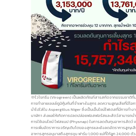
🦠ไวโรกรีน (Virogreen) เป็นผลิตภัณฑ์สารสกัดจากธรรมชาติที่
การทำลายเซลล์ภูมิคุ้มกันที่จำเพาะในสุกร ลดความสูญเสียที่มีโอ
นำไปใส่ใน Aspergillus Niger ซึ่งเป็นเอ็นไซม์ไฟเตสที่มีการ
นาฬิกา ส่งผลให้เกิดการปลดปล่อยฟอสฟอรัสและสัตว์สามารถนำไปใช
การใช้เอนไซม์ ไฟสแนป (Physnap) ในการลดต้นทุนอาหารสัตว์ เช
การเพิ่มอัตราการเจริญเติบโตของสุกรและยังลดอัตราการสูญเสียระ
อาหารสุกรอนุบาลถึงสุกรขุน ฟาร์ม 1,000 แม่ที่ให้ลูก 24,000 ตัว