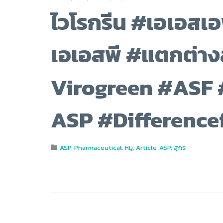
ไวโรกรีน #เอเอส
เอเอสพี #แตกต่าง
Virogreen #ASF
ASP #Difference
Category
ASP
,
Pharmaceutical
,
หมู
,
Article
,
ASP
,
สุกร
