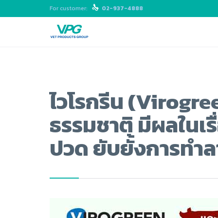
For customer:

02-937-4888
ไวโรกรีน (Virogre
ธรรมชาติ มีผลในเ
ปวด ยับยั้งการทำลา