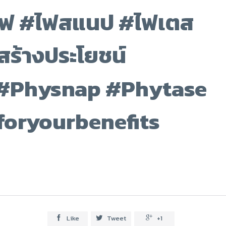
เอฟ #ไฟสแนป #ไฟเตส
สร้างประโยชน์
 #Physnap #Phytase
foryourbenefits
Like
Tweet
+1


