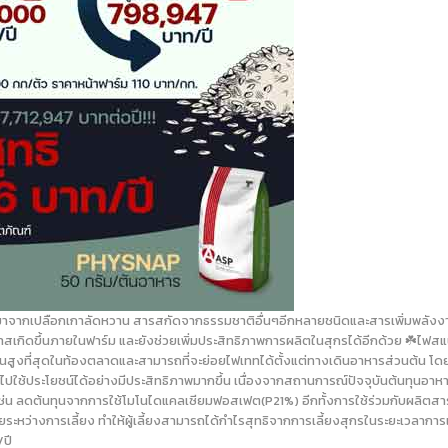
มาจากเปลือกเกาลัดหวาน สารสกัดจากธรรมชาติอื่นๆอีกหลายชนิดและสารเพิ่มพลังงาน
กาสเกิดขึ้นภายในฟาร์ม และยังช่วยเพิ่มประสิทธิภาพการผลิตในสุกรได้อีกด้วย ☘️ไฟสแน
ทำงานสูงที่สุดในท้องตลาดและสามารถที่จะย่อยไฟเททได้ตั้งแต่ทางเดินอาหารส่วนต
้ประโยชน์ได้อย่างมีประสิทธิภาพมากขึ้น เนื่องจากสถานการณ์ปัจจุบันต้นทุนอาหาร
่น ลดต้นทุนจากการใช้โมโนไดแคลเซียมฟอสเฟต(P21%) อีกทั้งการใช้ร่วมกับผลิตสาร
หว่างการเลี้ยง ทำให้ผู้เลี้ยงสามารถได้กำไรสุทธิจากการเลี้ยงสุกรในระยะเวลาการเ
/ปี