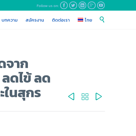
Follow us on:





Skip

บทความ
สมัครงาน
ติดต่อเรา
ไทย
to
content
ัดจาก
 ลดไข้ ลด
าะในสุกร


