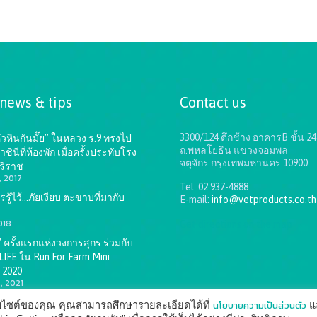
 news & tips
Contact us
3300/124 ตึกช้าง อาคารB ชั้น 24
หัวหินกันมั๊ย” ในหลวง ร.9 ทรงไป
ถ.พหลโยธิน แขวงจอมพล
นีที่ห้องพัก เมื่อครั้งประทับโรง
จตุจักร กรุงเทพมหานคร 10900
ริราช
, 2017
Tel: 02 937-4888
รู้ไว้…ภัยเงียบ ตะขาบที่มากับ
E-mail:
info@vetproducts.co.th
018
Get directions on the map
→
SF” ครั้งแรกแห่งวงการสุกร ร่วมกับ
IFE ใน Run For Farm Mini
 2020
, 2021
นโยบายความเป็นส่วนตัว
ว็บไซต์ของคุณ คุณสามารถศึกษารายละเอียดได้ที่
แ