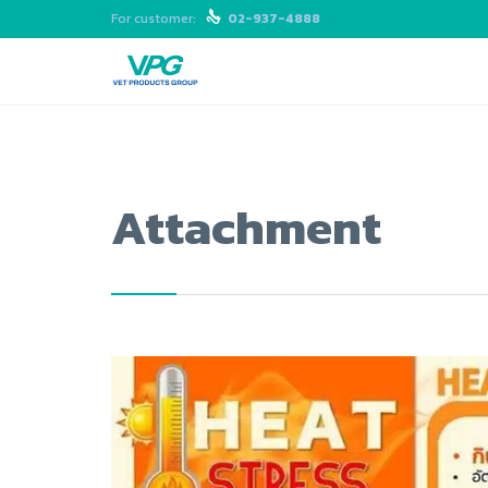
For customer:

02-937-4888
Attachment