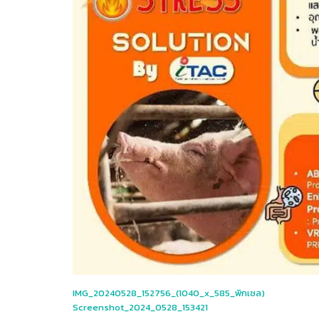
IMG_20240528_152756_(1040_x_585_พิกเซล)
Screenshot_2024_0528_153421