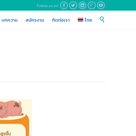
Follow us on:





Skip

บทความ
สมัครงาน
ติดต่อเรา
ไทย
to
content