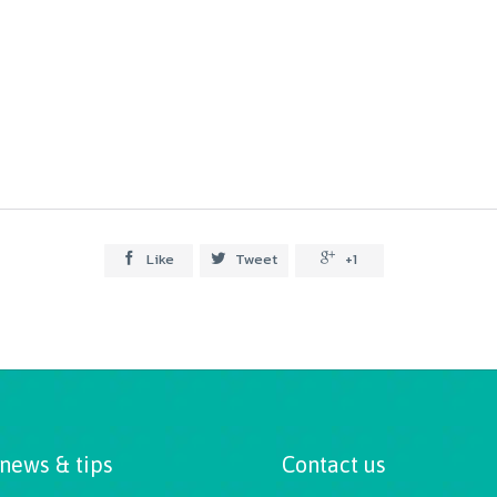
Like
Tweet
+1



 news & tips
Contact us