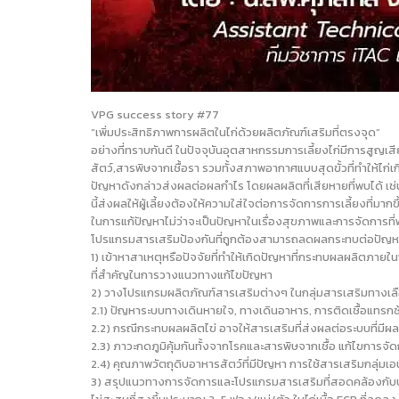
VPG success story #77
“เพิ่มประสิทธิภาพการผลิตในไก่ด้วยผลิตภัณฑ์เสริมที่ตรงจุด”
อย่างที่ทราบกันดี ในปัจจุบันอุตสาหกรรมการเลี้ยงไก่มีการสู
สัตว์,สารพิษจากเชื้อรา รวมทั้งสภาพอากาศแบบสุดขั้วที่ทำให้
ปัญหาดังกล่าวส่งผลต่อผลกำไร โดยผลผลิตที่เสียหายที่พบได้ เช่น 
นี้ส่งผลให้ผู้เลี้ยงต้องให้ความใส่ใจต่อการจัดการการเลี้ยงที่มาก
ในการแก้ปัญหาไม่ว่าจะเป็นปัญหาในเรื่องสุขภาพและการจัดการที่ฟ
โปรแกรมสารเสริมป้องกันที่ถูกต้องสามารถลดผลกระทบต่อปัญหาต
1) เข้าหาสาเหตุหรือปัจจัยที่ทำให้เกิดปัญหาที่กระทบผลผลิตภา
ที่สำคัญในการวางแนวทางแก้ไขปัญหา
2) วางโปรแกรมผลิตภัณฑ์สารเสริมต่างๆ ในกลุ่มสารเสริมทางเลื
2.1) ปัญหาระบบทางเดินหายใจ, ทางเดินอาหาร, การติดเชื้อแทรกซ้อ
2.2) กรณีกระทบผลผลิตไข่ อาจให้สารเสริมที่ส่งผลต่อระบบที่มีผล
2.3) ภาวะกดภูมิคุ้มกันทั้งจากโรคและสารพิษจากเชื้อ แก้ไขการจั
2.4) คุณภาพวัตถุดิบอาหารสัตว์ที่มีปัญหา การใช้สารเสริมกลุ่มเอน
3) สรุปแนวทางการจัดการและโปรแกรมสารเสริมที่สอดคล้องกับประส