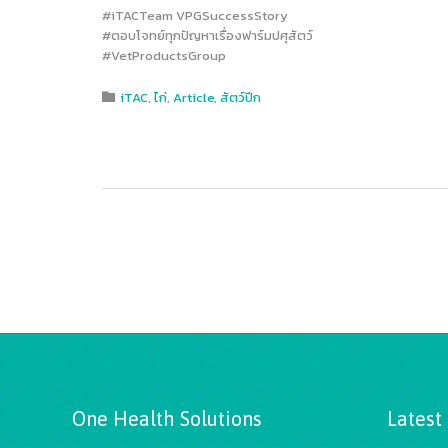
#iTACTeam VPGSuccessStory
#ตอบโจทย์ทุกปัญหาเรื่องฟาร์มปศุสัตว์
#VetProductsGroup
Category
iTAC
,
ไก่
,
Article
,
สัตว์ปีก

One Health Solutions
Latest