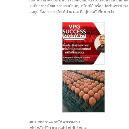
ไข่สะสมที่สูงขึ้นประมาณ 2-5 ฟอง/แม่/ตัว ในไก่เนื้อ FCR ที่ลด
จะเห็นว่าการใช้แนวทางรับมือปัญหาโดยใช้เครื่องมือต่างๆร่วมกัน
ลงทุน ซึ่งสามารถวัดได้ด้วย ROI ที่อยู่ในระดับที่คาดหวัง
#ประสิทธิภาพผลิตไก่ #สารเสริม
#ไก่ #สัตว์ปีก #ฟาร์มไก่ #ไก่ไข่ #ROI