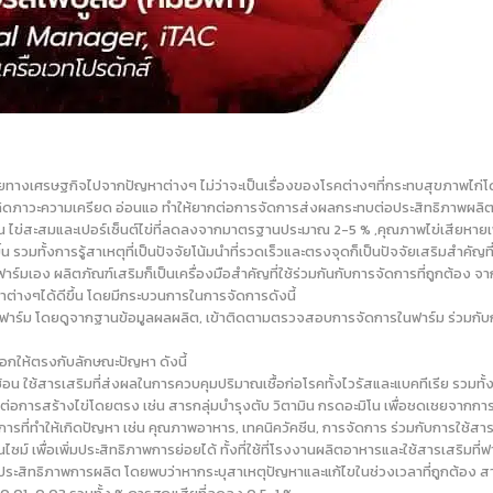
ญเสียทางเศรษฐกิจไปจากปัญหาต่างๆ ไม่ว่าจะเป็นเรื่องของโรคต่างๆที่กระทบสุขภ
ไก่เกิดภาวะความเครียด อ่อนแอ ทำให้ยากต่อการจัดการส่งผลกระทบต่อประสิทธิภาพผล
ไข่สะสมและเปอร์เซ็นต์ไข่ที่ลดลงจากมาตรฐานประมาณ 2-5 % ,คุณภาพไข่เสียหายเพิ่มขึ้
ขึ้น รวมทั้งการรู้สาเหตุที่เป็นปัจจัยโน้มนำที่รวดเร็วและตรงจุดก็เป็นปัจจัยเสริมสำค
าร์มเอง ผลิตภัณฑ์เสริมก็เป็นเครื่องมือสำคัญที่ใช้ร่วมกันกับการจัดการที่ถูกต้อง 
่างๆได้ดีขึ้น โดยมีกระบวนการในการจัดการดังนี้
ยในฟาร์ม โดยดูจากฐานข้อมูลผลผลิต, เข้าติดตามตรวจสอบการจัดการในฟาร์ม ร่วมกับกา
อกให้ตรงกับลักษณะปัญหา ดังนี้
น ใช้สารเสริมที่ส่งผลในการควบคุมปริมาณเชื้อก่อโรคทั้งไวรัสและแบคทีเรีย รวมทั้ง
ต่อการสร้างไข่โดยตรง เช่น สารกลุ่มบำรุงตับ วิตามิน กรดอะมิโน เพื่อชดเชยจากการ
ดการที่ทำให้เกิดปัญหา เช่น คุณภาพอาหาร, เทคนิควัคซีน, การจัดการ ร่วมกับการใช้ส
ไซม์ เพื่อเพิ่มประสิทธิภาพการย่อยได้ ทั้งที่ใช้ที่โรงงานผลิตอาหารและใช้สารเสริมที
ิทธิภาพการผลิต โดยพบว่าหากระบุสาเหตุปัญหาและแก้ไขในช่วงเวลาที่ถูกต้อง สามารถ