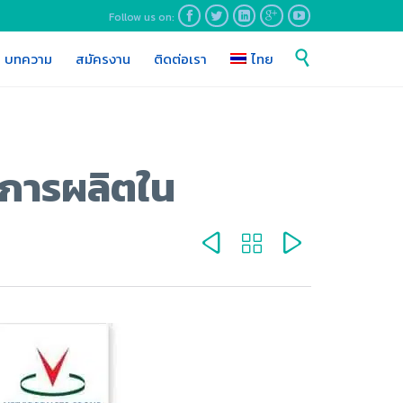
Follow us on:





Skip

บทความ
สมัครงาน
ติดต่อเรา
ไทย
to
content
พการผลิตใน


