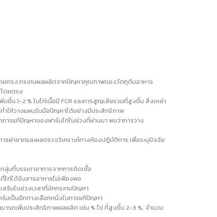
าพไก่โดยตรง,กระทบผลผลิตจากปัญหาคุณภาพของวัตถุดิบอาหาร
ิตโดยตรง
น 1-2 % ในไก่เนื้อมี FCR และการสูญเสียรวมที่สูงขึ้น สิ่งเหล่า
ัญที่ทำให้วางแผนรับมือปัญหาได้อย่างมีประสิทธิภาพ
จากการแก้ปัญหาของฟาร์มไก่ในช่วงที่ผ่านมา พบว่าการวาง
รผ่าซากและผลตรวจวิเคราะห์ทางห้องปฎิบัติการ เพื่อระบุปัจจัย
กลุ่มที่บรรเทาอาการจากการติดเชื้อ
ที่ไก่ได้รับสารอาหารไม่เพียงพอ
ารเสริมในช่วงเวลาที่มักกระทบปัญหา
่ฟาร์มเป็นอีกทางเลือกหนึ่งในการแก้ปัญหา
เพิ่มประสิทธิภาพผลผลิต เช่น % ไข่ ที่สูงขึ้น 2-3 %, จำนวน