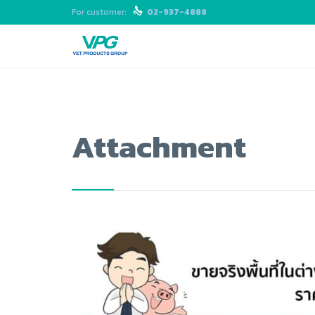
For customer:

02-937-4888
Attachment