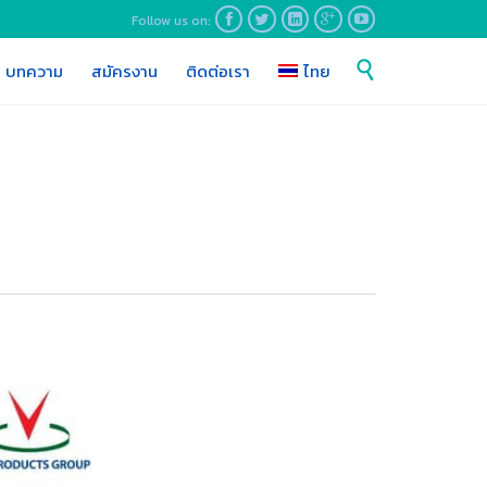
Follow us on:





Skip

บทความ
สมัครงาน
ติดต่อเรา
ไทย
to
content