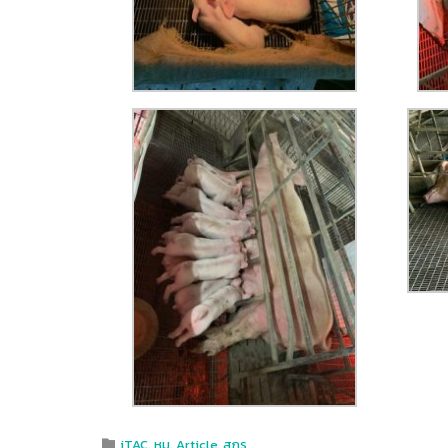
Category
iTAC
,
หมู
,
Article
,
สุกร
