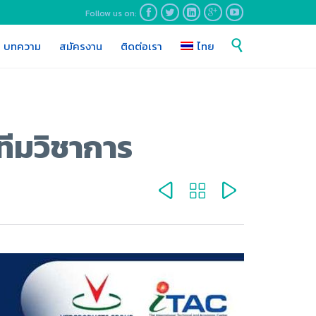
Follow us on:





Skip

บทความ
สมัครงาน
ติดต่อเรา
ไทย
to
content
ทีมวิชาการ


