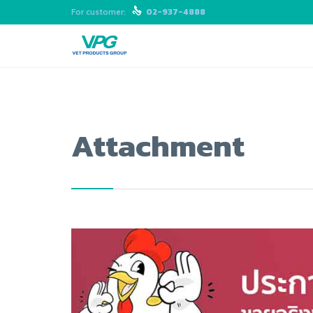
For customer:

02-937-4888
Attachment