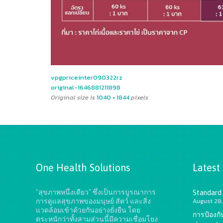
vpgpriceinter090322rz
original-1646881211898
Original size is
1040 × 1844
pixels
One Health Solutions
Latest
"สุขภาพหนึ่งเดียว" ซึ่งเป็นการบูรณาการ
Standard
August 28,
การดูแลสุขภาพของมนุษย์ สัตว์ และสิ่ง
แวดล้อมเข้าด้วยกันอย่างยั่งยืน
โดย
การป้องก
ตระหนักว่าทั้งสามส่วนนี้มีความเชื่อมโยง