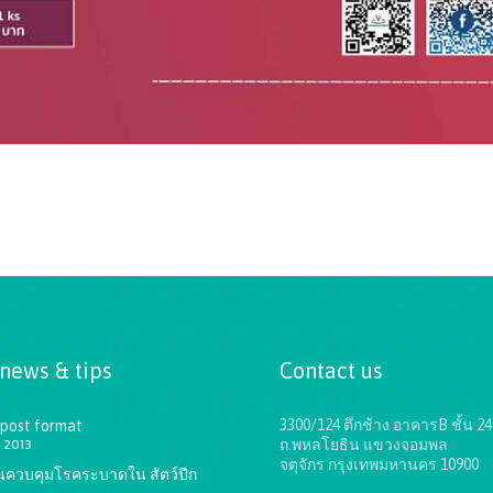
 news & tips
Contact us
3300/124 ตึกช้าง อาคารB ชั้น 24
 post format
 2013
ถ.พหลโยธิน แขวงจอมพล
จตุจักร กรุงเทพมหานคร 10900
ันควบคุมโรคระบาดใน สัตว์ปีก