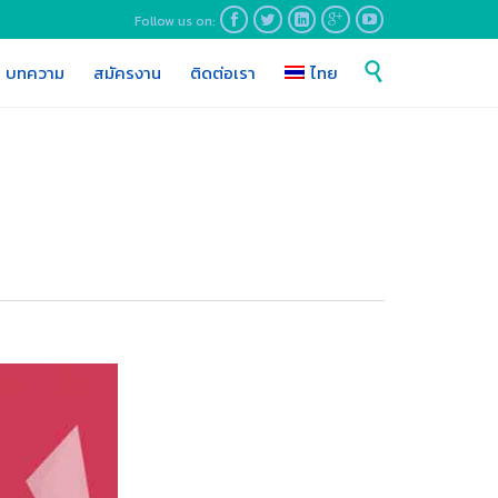
Follow us on:





Skip

บทความ
สมัครงาน
ติดต่อเรา
ไทย
to
content