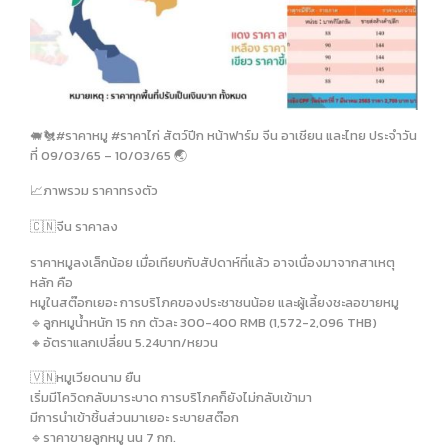
🐖🐔#ราคาหมู #ราคาไก่ สัตว์ปีก หน้าฟาร์ม จีน อาเชียน และไทย ประจำวัน
ที่ 09/03/65 – 10/03/65 🌏
📈ภาพรวม ราคาทรงตัว
🇨🇳จีน ราคาลง
ราคาหมูลงเล็กน้อย เมื่อเทียบกับสัปดาห์ที่แล้ว อาจเนื่องมาจากสาเหตุ
หลัก คือ
หมูในสต๊อกเยอะ การบริโภคของประชาชนน้อย และผู้เลี้ยงชะลอขายหมู
🔹️ลูกหมูน้ำหนัก 15 กก ตัวละ 300-400 RMB (1,572-2,096 THB)
🔸️อัตราแลกเปลี่ยน 5.24บาท/หยวน
🇻🇳หมูเวียดนาม ยืน
เริ่มมีโควิดกลับมาระบาด การบริโภคก็ยังไม่กลับเข้ามา
มีการนำเข้าชิ้นส่วนมาเยอะ ระบายสต๊อก
🔹️ราคาขายลูกหมู นน 7 กก.