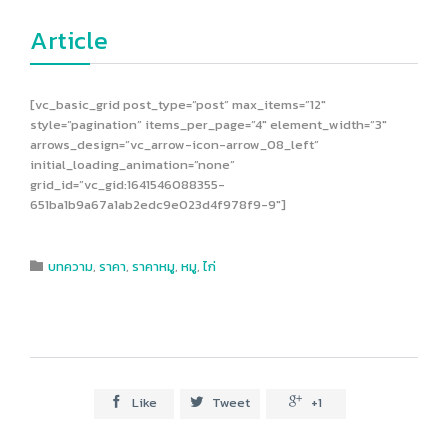
Article
[vc_basic_grid post_type=”post” max_items=”12″
style=”pagination” items_per_page=”4″ element_width=”3″
arrows_design=”vc_arrow-icon-arrow_08_left”
initial_loading_animation=”none”
grid_id=”vc_gid:1641546088355-
651ba1b9a67a1ab2edc9e023d4f978f9-9″]
Category
บทความ
,
ราคา
,
ราคาหมู
,
หมู
,
ไก่

Like
Tweet
+1


