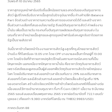
วันพระที่ 10 มีนาคม 2565
ราคาสุกรขุนหน้าฟาร์มปรับขึ้นเล็กน้อยตามแรงกดดันของต้นทุนอาหาร
สัตว์ ผู้บริโภคเริ่มรับราคาเนื้อสุกรในปัจจุบันมากขึ้น ห้างค้าปลีก Balance
Part จัดส่วนต่างราคาตามความต้องการของตลาดได้ดี และสร้างราคา
ชิ้นส่วนทางเลือกที่สนองนโยบายรัฐ ถึงแม้ต้นทุนอาหารสัตว์ ค่าพลังงาน
น้ำมัน เพิ่มเป็นรายวัน กระทบทั้งต้นทุนการผลิตและต้นทุนการขนส่ง ใน
ขณะที่ราคาจำหน่ายเนื้อสุกรและสุกรขุนหน้าฟาร์มยังคงถูกจับตาโดยภาค
รัฐเป็นรายสัปดาห์
วันนี้ราคาข้าวโพดหน้าโรงงานอาหารสัตว์สูงสุดที่กรุงไทยอาหารสัตว์
บ้านบึง ที่กิโลกรัมละ 13.05 บาท โดย CPF บางนาและเซ็นทาโกอยู่ที่ 13.00
บาท โดยปัจจัยที่ท้าทายภาคปศุสัตว์ไทยในสถานะการณ์สงครามที่เป็น
ปัญหาหนัก นอกเหนือจากปัญหาราคาน้ำมัน คือราคาวัตถุดิบอาหารสัตว์
เพราะรัสเซียและยูเครนเป็นผู้ส่งออกพืชวัตถุดิบอาหารสัตว์รายใหญ่ของ
โลก โดยมีปริมาณการส่งออกข้าวสาลีรวมกันราว 29% ของปริมาณการ
ส่งออกทั่วโลก และมีสัดส่วนการส่งออกข้าวโพดเลี้ยงสัตว์สูงถึง 19%
ของตลาดโลก สร้างปัจจัยบวกให้การค้าข้าวโพดในประเทศให้ขึ้นอย่างต่อ
เนื่องแบบไร้การเข้ามาควบคุมราคา ทั้งๆ ที่ Corn CBOT เมื่อวาน 9 มีนาคม
2565 รอบส่งมอบเดือนพฤษภาคม 2565 ราคาย่อตัวมาปิดที่ 722.1 เซนต์/
บุชเชล ( เทียบเท่า 9.380 บาทต่อกิโลกรัม ณ THB32.9983/USD)
ภาคตะวันตก 88