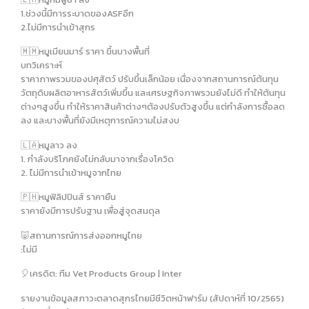
1.ช่วงนี้มีการระบาดของASFอีก
2.ไม่มีการนำเข้าสุกร
🇲🇲หมูเมียนมาร์ ราคา ขึ้นบางพื้นที่
บทวิเคราะห์
ราคาภาพรวมของปศุสัตว์ ปรับขึ้นเล็กน้อย เนื่องจากสถานการณ์ต้นทุน
วัตถุดิบผลิตอาหารสัตว์เพิ่มขึ้น และเศรษฐกิจภาพรวมยังไม่ดี ทำให้ต้นทุน
ต่างๆสูงขึ้น ทำให้ราคาสินค้าต่างๆต้องปรับตัวสูงขึ้น แต่กำลังการซื้อลด
ลง และบางพื้นที่ยังมีเหตุการณ์ความไม่สงบ
🇱🇦หมูลาว ลง
1. กำลังบริโภคยังไม่กลับมาจากเรื่องโควิด
2. ไม่มีการนำเข้าหมูจากไทย
🇵🇭หมูฟิลิปปินส์ ราคายืน
ราคายังมีการปรับฐาน เพื่อสู่จุดสมดุล
🐷สถานการณ์การส่งออกหมูไทย
:ไม่มี
🎈เครดิต: ทีม Vet Products Group | Inter
รายงานข้อมูลสภาวะตลาดสุกรไทยมีชีวิตหน้าฟาร์ม (สัปดาห์ที่ 10/2565)