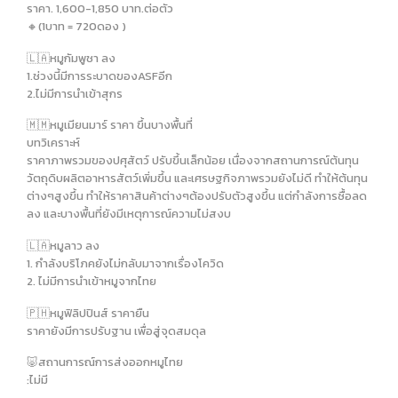
ราคา. 1,600-1,850 บาท.ต่อตัว
🔸️(1บาท = 720ดอง )
🇱🇦หมูกัมพูชา ลง
1.ช่วงนี้มีการระบาดของASFอีก
2.ไม่มีการนำเข้าสุกร
🇲🇲หมูเมียนมาร์ ราคา ขึ้นบางพื้นที่
บทวิเคราะห์
ราคาภาพรวมของปศุสัตว์ ปรับขึ้นเล็กน้อย เนื่องจากสถานการณ์ต้นทุน
วัตถุดิบผลิตอาหารสัตว์เพิ่มขึ้น และเศรษฐกิจภาพรวมยังไม่ดี ทำให้ต้นทุน
ต่างๆสูงขึ้น ทำให้ราคาสินค้าต่างๆต้องปรับตัวสูงขึ้น แต่กำลังการซื้อลด
ลง และบางพื้นที่ยังมีเหตุการณ์ความไม่สงบ
🇱🇦หมูลาว ลง
1. กำลังบริโภคยังไม่กลับมาจากเรื่องโควิด
2. ไม่มีการนำเข้าหมูจากไทย
🇵🇭หมูฟิลิปปินส์ ราคายืน
ราคายังมีการปรับฐาน เพื่อสู่จุดสมดุล
🐷สถานการณ์การส่งออกหมูไทย
:ไม่มี