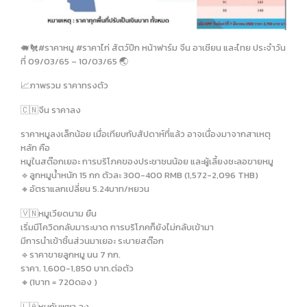
🐖🐔#ราคาหมู #ราคาไก่ สัตว์ปีก หน้าฟาร์ม จีน อาเชียน และไทย ประจำวัน
ที่ 09/03/65 – 10/03/65 🌏
📈ภาพรวม ราคาทรงตัว
🇨🇳จีน ราคาลง
ราคาหมูลงเล็กน้อย เมื่อเทียบกับสัปดาห์ที่แล้ว อาจเนื่องมาจากสาเหตุ
หลัก คือ
หมูในสต๊อกเยอะ การบริโภคของประชาชนน้อย และผู้เลี้ยงชะลอขายหมู
🔹️ลูกหมูน้ำหนัก 15 กก ตัวละ 300-400 RMB (1,572-2,096 THB)
🔸️อัตราแลกเปลี่ยน 5.24บาท/หยวน
🇻🇳หมูเวียดนาม ยืน
เริ่มมีโควิดกลับมาระบาด การบริโภคก็ยังไม่กลับเข้ามา
มีการนำเข้าชิ้นส่วนมาเยอะ ระบายสต๊อก
🔹️ราคาขายลูกหมู นน 7 กก.
ราคา. 1,600-1,850 บาท.ต่อตัว
🔸️(1บาท = 720ดอง )
🇱🇦หมูกัมพูชา ลง