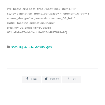
[vc_basic_grid post_type=”post” max_items=”12″
style=”pagination” items_per_page=”4″ element_width=”3″
arrows_design=”vc_arrow-icon-arrow_08_left”
initial_loading_animation=”none”
grid_id=”vc_gid:1641546088355-
651ba1b9a67a1ab2edc9e023d4f978f9-9″]
Category
ราคา
,
หมู
,
Article
,
สัตว์ปีก
,
สุกร

Like
Tweet
+1


