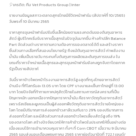
🎈เครดิต: ทีม Vet Products Group | Inter
รายงานข้อมูลสภาวะตลาดสุกรไทยมีชีวิตหน้าฟาร์ม (สัปดาห์ที่ 10/2565)
วันพระที่ 10 มีนาคม 2565
ราคาสุกรขุนหน้าฟาร์มปรับขึ้นเล็กน้อยตามแรงกดดันของต้นทุนอาหาร
สัตว์ ผู้บริโภคเริ่มรับราคาเนื้อสุกรในปัจจุบันมากขึ้น ห้างค้าปลีก Balance
Part จัดส่วนต่างราคาตามความต้องการของตลาดได้ดี และสร้างราคา
ชิ้นส่วนทางเลือกที่สนองนโยบายรัฐ ถึงแม้ต้นทุนอาหารสัตว์ ค่าพลังงาน
น้ำมัน เพิ่มเป็นรายวัน กระทบทั้งต้นทุนการผลิตและต้นทุนการขนส่ง ใน
ขณะที่ราคาจำหน่ายเนื้อสุกรและสุกรขุนหน้าฟาร์มยังคงถูกจับตาโดยภาค
รัฐเป็นรายสัปดาห์
วันนี้ราคาข้าวโพดหน้าโรงงานอาหารสัตว์สูงสุดที่กรุงไทยอาหารสัตว์
บ้านบึง ที่กิโลกรัมละ 13.05 บาท โดย CPF บางนาและเซ็นทาโกอยู่ที่ 13.00
บาท โดยปัจจัยที่ท้าทายภาคปศุสัตว์ไทยในสถานะการณ์สงครามที่เป็น
ปัญหาหนัก นอกเหนือจากปัญหาราคาน้ำมัน คือราคาวัตถุดิบอาหารสัตว์
เพราะรัสเซียและยูเครนเป็นผู้ส่งออกพืชวัตถุดิบอาหารสัตว์รายใหญ่ของ
โลก โดยมีปริมาณการส่งออกข้าวสาลีรวมกันราว 29% ของปริมาณการ
ส่งออกทั่วโลก และมีสัดส่วนการส่งออกข้าวโพดเลี้ยงสัตว์สูงถึง 19%
ของตลาดโลก สร้างปัจจัยบวกให้การค้าข้าวโพดในประเทศให้ขึ้นอย่างต่อ
เนื่องแบบไร้การเข้ามาควบคุมราคา ทั้งๆ ที่ Corn CBOT เมื่อวาน 9 มีนาคม
2565 รอบส่งมอบเดือนพฤษภาคม 2565 ราคาย่อตัวมาปิดที่ 722.1 เซนต์/