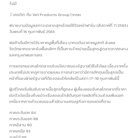
:ไม่มี
🎈เครดิต: ทีม Vet Products Group | Inter
#รายงานข้อมูลสภาวะตลาดสุกรไทยมีชีวิตหน้าฟาร์ม (สัปดาห์ที่ 7/2565)
วันพระที่ 16 กุมภาพันธ์ 2565
พ่อค้าเริ่มมีการใช้ราคาหมูพื้นที่เสี่ยง มากดดันราคาหมูปกติ ส่งผล
จิตวิทยากดราคาในพื้นหลักๆ ที่เป็นการจำหน่ายเนื้อสุกรสู่ตลาดภาคกลาง
และกรุงเทพมหานคร
การแทรกแซงกลไกตลาดเชิงนโยบายของรัฐบาลใช้ไม่ได้ผล เนื่องจากทั้ง
ประเทศไม่ปรากฎการขาดแคลน การกล่าวหาว่ามีการกักตุนเนื้อสุกรเป็น
หน้าที่ของฝ่ายรัฐบาลที่ต้องตอบให้เคลียร์ในสภา 17-18 กุมภาพันธ์นี้
ผู้บริโภคเริ่มซึมซับราคาเนื้อสุกรที่ถูกลง ผู้เลี้ยงยอมรับกลไกตลาดที่ราคา
ย่อตัวต่อเนื่องถึงแม้จะเริ่มลดลงใกล้ต้นทุนการผลิตที่รวมส่วนเพิ่มนอก
เหนือจากการคำนวณของสำนักงานเศรษฐกิจการเกษตรก็ตาม
ภาคตะวันตก 84
ภาคตะวันออก 88
ภาคอีสาน 90
ภาคเหนือ 93
ภาคใต้ 88