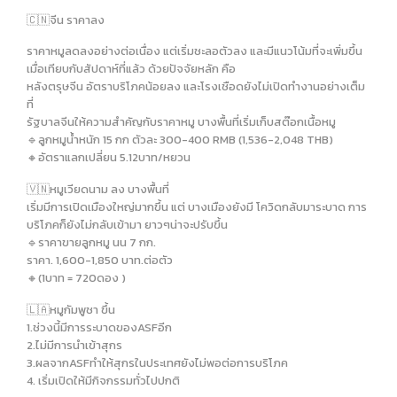
🇨🇳จีน ราคาลง
ราคาหมูลดลงอย่างต่อเนื่อง แต่เริ่มชะลอตัวลง และมีแนวโน้มที่จะเพิ่มขึ้น
เมื่อเทียบกับสัปดาห์ที่แล้ว ด้วยปัจจัยหลัก คือ
หลังตรุษจีน อัตราบริโภคน้อยลง และโรงเชือดยังไม่เปิดทำงานอย่างเต็ม
ที่
รัฐบาลจีนให้ความสำคัญกับราคาหมู บางพื้นที่เริ่มเก็บสต๊อกเนื้อหมู
🔹️ลูกหมูน้ำหนัก 15 กก ตัวละ 300-400 RMB (1,536-2,048 THB)
🔸️อัตราแลกเปลี่ยน 5.12บาท/หยวน
🇻🇳หมูเวียดนาม ลง บางพื้นที่
เริ่มมีการเปิดเมืองใหญ่มากขึ้น แต่ บางเมืองยังมี โควิดกลับมาระบาด การ
บริโภคก็ยังไม่กลับเข้ามา ยาวๆน่าจะปรับขึ้น
🔹️ราคาขายลูกหมู นน 7 กก.
ราคา. 1,600-1,850 บาท.ต่อตัว
🔸️(1บาท = 720ดอง )
🇱🇦หมูกัมพูชา ขึ้น
1.ช่วงนี้มีการระบาดของASFอีก
2.ไม่มีการนำเข้าสุกร
3.ผลจากASFทำให้สุกรในประเทศยังไม่พอต่อการบริโภค
4. เริ่มเปิดให้มีกิจกรรมทั่วไปปกติ