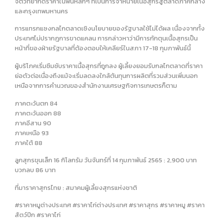
จิตวิทยากดราคาในพื้นหลักๆ ที่เป็นการจำหน่ายเนื้อสุกรสู่ตลาดภาคกลาง
และกรุงเทพมหานคร
การแทรกแซงกลไกตลาดเชิงนโยบายของรัฐบาลใช้ไม่ได้ผล เนื่องจากทั้ง
ประเทศไม่ปรากฎการขาดแคลน การกล่าวหาว่ามีการกักตุนเนื้อสุกรเป็น
หน้าที่ของฝ่ายรัฐบาลที่ต้องตอบให้เคลียร์ในสภา 17-18 กุมภาพันธ์นี้
ผู้บริโภคเริ่มซึมซับราคาเนื้อสุกรที่ถูกลง ผู้เลี้ยงยอมรับกลไกตลาดที่ราคา
ย่อตัวต่อเนื่องถึงแม้จะเริ่มลดลงใกล้ต้นทุนการผลิตที่รวมส่วนเพิ่มนอก
เหนือจากการคำนวณของสำนักงานเศรษฐกิจการเกษตรก็ตาม
ภาคตะวันตก 84
ภาคตะวันออก 88
ภาคอีสาน 90
ภาคเหนือ 93
ภาคใต้ 88
ลูกสุกรขุนเล็ก 16 กิโลกรัม วันจันทร์ที่ 14 กุมภาพันธ์ 2565 : 2,900 บาท
บวกลบ 86 บาท
ที่มาราคาสุกรไทย : สมาคมผู้เลี้ยงสุกรแห่งชาติ
#ราคาหมูต่างประเทศ #ราคาไก่ต่างประเทศ #ราคาสุกร #ราคาหมู #ราคา
สัตว์ปีก #ราคาไก่