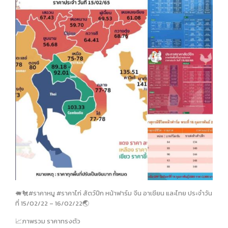
🐖🐔#ราคาหมู #ราคาไก่ สัตว์ปีก หน้าฟาร์ม จีน อาเชียน และไทย ประจำวัน
ที่ 15/02/22 – 16/02/22🌏
📈ภาพรวม ราคาทรงตัว