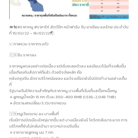
🐖🐔#ราคาหมู #ราคาไก่ สัตว์ปีก หน้าฟาร์ม จีน อาเชียน และไทย ประจำวัน
ที่ 15/02/22 – 16/02/22🌏
📈ภาพรวม ราคาทรงตัว
🇨🇳จีน ราคาลง
ราคาหมูลดลงอย่างต่อเนื่อง แต่เริ่มชะลอตัวลง และมีแนวโน้มที่จะเพิ่มขึ้น
เมื่อเทียบกับสัปดาห์ที่แล้ว ด้วยปัจจัยหลัก คือ
หลังตรุษจีน อัตราบริโภคน้อยลง และโรงเชือดยังไม่เปิดทำงานอย่างเต็ม
ที่
รัฐบาลจีนให้ความสำคัญกับราคาหมู บางพื้นที่เริ่มเก็บสต๊อกเนื้อหมู
🔹️ลูกหมูน้ำหนัก 15 กก ตัวละ 300-400 RMB (1,536-2,048 THB)
🔸️อัตราแลกเปลี่ยน 5.12บาท/หยวน
🇻🇳หมูเวียดนาม ลง บางพื้นที่
เริ่มมีการเปิดเมืองใหญ่มากขึ้น แต่ บางเมืองยังมี โควิดกลับมาระบาด การ
บริโภคก็ยังไม่กลับเข้ามา ยาวๆน่าจะปรับขึ้น
🔹️ราคาขายลูกหมู นน 7 กก.