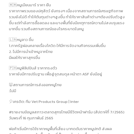
🇲🇲หมูเมียนมาร์ ราคา ยืน
ราคาภาพรวมของปศุสัตว์ ยังทรงๆ เนื่องจากสถานการณ์เศรษฐกิจภาพ
รวมยังไม่ดี ทำให้ต้นทุนต่างๆสูงขึ้น ทำให้ราคาสินค้าต่างๆต้องปรับตัวสูง
ขึ้น แต่กำลังการซื้อลดลง และบางพื้นที่ยังมีเหตุการณ์ความไม่สงบรุนแรง
มากขึ้น รวมถึงสถานการณ์ของโรคระบาดในหมู
🇱🇦หมูลาว ขึ้น
1.ภาครัฐผ่อนคลายเรื่องโควิด ให้มีการจัดงานกิจกรรมเพิ่มขึ้น
2. ไม่มีการนำเข้าหมูจากไทย
มีผลให้ราคาสุกรขึ้น
🇵🇭หมูฟิลิปปินส์ ราคาทรงตัว
ราคายังมีการปรับฐาน เพื่อสู่จุดสมดุล หน้าตา ASF ยังมีอยู่
🐷สถานการณ์การส่งออกหมูไทย
:ไม่มี
🎈เครดิต: ทีม Vet Products Group | Inter
#รายงานข้อมูลสภาวะตลาดสุกรไทยมีชีวิตหน้าฟาร์ม (สัปดาห์ที่ 7/2565)
วันพระที่ 16 กุมภาพันธ์ 2565
พ่อค้าเริ่มมีการใช้ราคาหมูพื้นที่เสี่ยง มากดดันราคาหมูปกติ ส่งผล