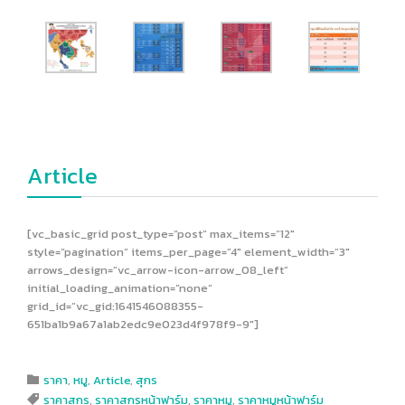
Article
[vc_basic_grid post_type=”post” max_items=”12″
style=”pagination” items_per_page=”4″ element_width=”3″
arrows_design=”vc_arrow-icon-arrow_08_left”
initial_loading_animation=”none”
grid_id=”vc_gid:1641546088355-
651ba1b9a67a1ab2edc9e023d4f978f9-9″]
Category
ราคา
,
หมู
,
Article
,
สุกร

Tags
ราคาสุกร
,
ราคาสุกรหน้าฟาร์ม
,
ราคาหมู
,
ราคาหมูหน้าฟาร์ม
