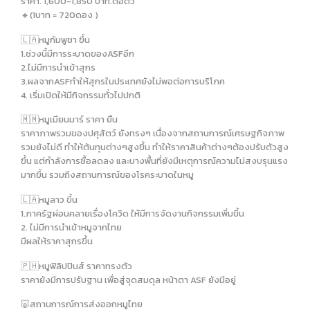
ราคา. 1,600-1,850 บาท.ต่อตัว
🔸️(1บาท = 720ดอง )
🇱🇦หมูกัมพูชา ขึ้น
1.ช่วงนี้มีการระบาดของASFอีก
2.ไม่มีการนำเข้าสุกร
3.ผลจากASFทำให้สุกรในประเทศยังไม่พอต่อการบริโภค
4. เริ่มเปิดให้มีกิจกรรมทั่วไปปกติ
🇲🇲หมูเมียนมาร์ ราคา ยืน
ราคาภาพรวมของปศุสัตว์ ยังทรงๆ เนื่องจากสถานการณ์เศรษฐกิจภาพ
รวมยังไม่ดี ทำให้ต้นทุนต่างๆสูงขึ้น ทำให้ราคาสินค้าต่างๆต้องปรับตัวสูง
ขึ้น แต่กำลังการซื้อลดลง และบางพื้นที่ยังมีเหตุการณ์ความไม่สงบรุนแรง
มากขึ้น รวมถึงสถานการณ์ของโรคระบาดในหมู
🇱🇦หมูลาว ขึ้น
1.ภาครัฐผ่อนคลายเรื่องโควิด ให้มีการจัดงานกิจกรรมเพิ่มขึ้น
2. ไม่มีการนำเข้าหมูจากไทย
มีผลให้ราคาสุกรขึ้น
🇵🇭หมูฟิลิปปินส์ ราคาทรงตัว
ราคายังมีการปรับฐาน เพื่อสู่จุดสมดุล หน้าตา ASF ยังมีอยู่
🐷สถานการณ์การส่งออกหมูไทย