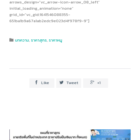
arrows_design=”vc_arrow-icon-arrow_08_left”
initial_loading_animation=”none”
grid_id=”vc_gid:1641546088355-
651ba1b9a67a1ab2edc9e023d4f978f9-9″]
Category
บทความ
,
ราคาสุกร
,
ราคาหมู

Like
Tweet
+1


