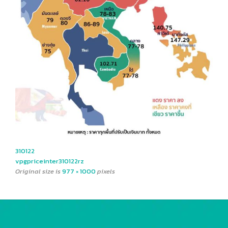
310122
vpgpriceinter310122rz
Original size is
977 × 1000
pixels