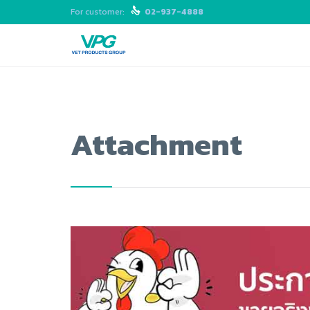
For customer:

02-937-4888
Attachment