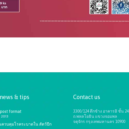
 news & tips
Contact us
3300/124 ตึกช้าง อาคารB ชั้น 24
 post format
 2013
ถ.พหลโยธิน แขวงจอมพล
จตุจักร กรุงเทพมหานคร 10900
ันควบคุมโรคระบาดใน สัตว์ปีก