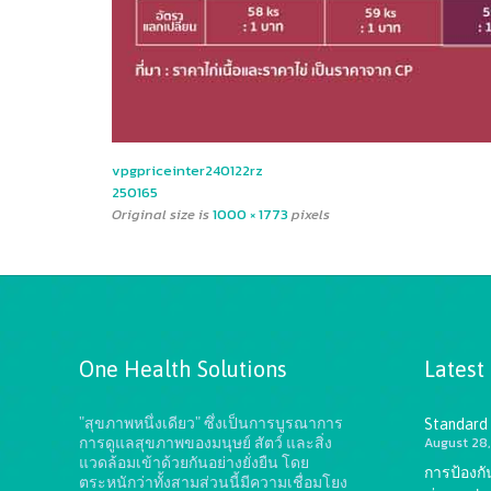
vpgpriceinter240122rz
250165
Original size is
1000 × 1773
pixels
One Health Solutions
Latest
"สุขภาพหนึ่งเดียว" ซึ่งเป็นการบูรณาการ
Standard
August 28,
การดูแลสุขภาพของมนุษย์ สัตว์ และสิ่ง
แวดล้อมเข้าด้วยกันอย่างยั่งยืน
โดย
การป้องก
ตระหนักว่าทั้งสามส่วนนี้มีความเชื่อมโยง