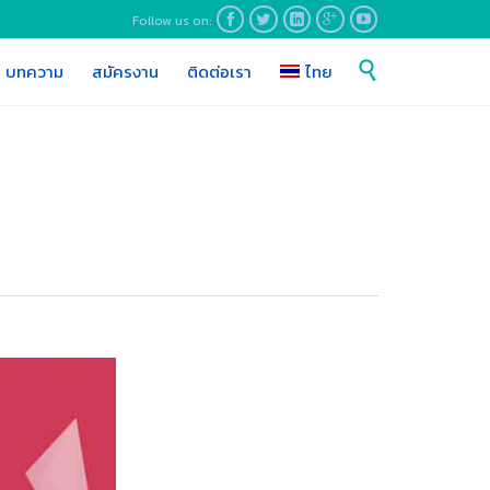
Follow us on:





Skip

บทความ
สมัครงาน
ติดต่อเรา
ไทย
to
content