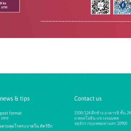
 news & tips
Contact us
3300/124 ตึกช้าง อาคารB ชั้น 24
 post format
 2013
ถ.พหลโยธิน แขวงจอมพล
จตุจักร กรุงเทพมหานคร 10900
ันควบคุมโรคระบาดใน สัตว์ปีก