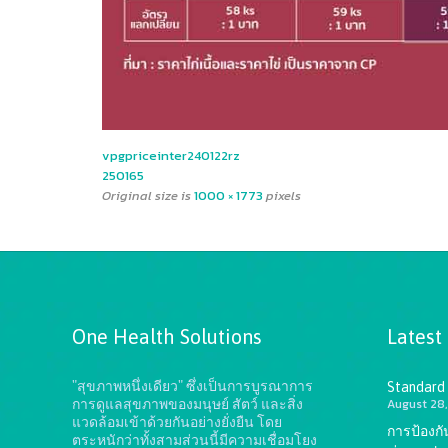
vpgpriceinter240122rz
250165
Original size is
1000 × 1773
pixels
One Health Solutions
Latest
"สุขภาพหนึ่งเดียว" ซึ่งเป็นการบูรณาการ
Standard
August 28,
การดูแลสุขภาพของมนุษย์ สัตว์ และสิ่ง
แวดล้อมเข้าด้วยกันอย่างยั่งยืน
โดย
การป้องก
ตระหนักว่าทั้งสามส่วนนี้มีความเชื่อมโยง