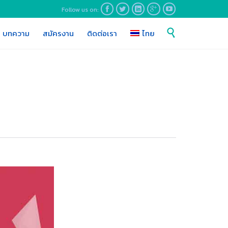
Follow us on:





Skip

บทความ
สมัครงาน
ติดต่อเรา
ไทย
to
content