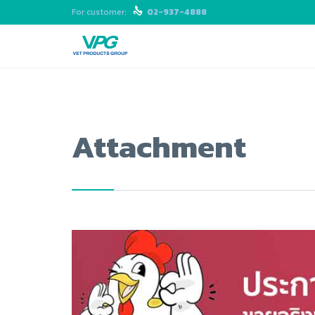
For customer:

02-937-4888
Attachment