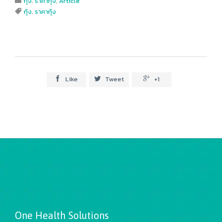
กุ้ง
,
ราคากุ้ง
,
Article

Tags
กุ้ง
,
ราคากุ้ง

Like
Tweet
+1



One Health Solutions