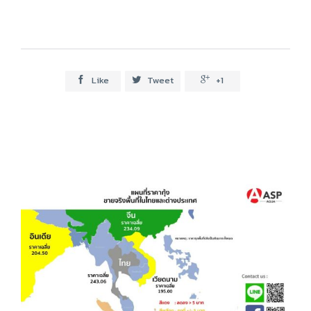
Like
Tweet
+1


