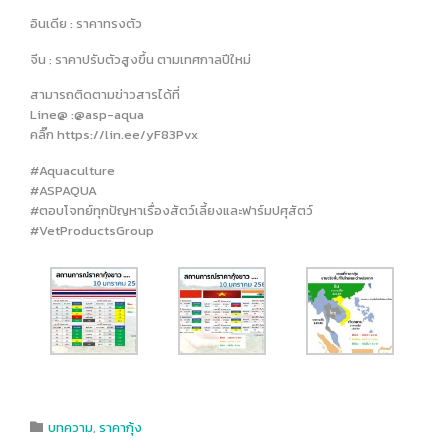
อินเดีย : ราคาทรงตัว
จีน : ราคาปรับตัวสูงขึ้น ตามเทศกาลปีใหม่
สามารถติดตามข่าวสารได้ที่
Line@ :@asp-aqua
คลิ๊ก https://lin.ee/yF83Pvx
#Aquaculture
#ASPAQUA
#ตอบโจทย์ทุกปัญหาเรื่องสัตว์เลี้ยงและฟาร์มปศุสัตว์
#VetProductsGroup
Category
บทความ
,
ราคากุ้ง
