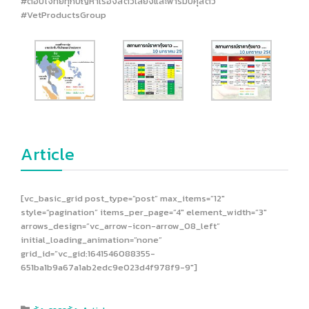
#ตอบโจทย์ทุกปัญหาเรื่องสัตว์เลี้ยงและฟาร์มปศุสัตว์
#VetProductsGroup
Article
[vc_basic_grid post_type=”post” max_items=”12″
style=”pagination” items_per_page=”4″ element_width=”3″
arrows_design=”vc_arrow-icon-arrow_08_left”
initial_loading_animation=”none”
grid_id=”vc_gid:1641546088355-
651ba1b9a67a1ab2edc9e023d4f978f9-9″]
Category