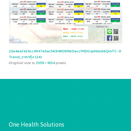
23e4eaf424cc4947e5ac5694808960accfHD0JpMds66QmTC-0
Trend_ราคากุ้ง (24)
Original size is
2339 × 1654
pixels
One Health Solutions