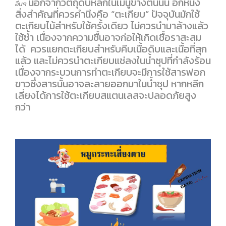
นอกจากวัตถุดิบหลักในเมนูข้างต้นนั้น อีกหนึ่ง
อื่นๆ
สิ่งสำคัญที่ควรคำนึงคือ “ตะเกียบ” ปัจจุบันมักใช้
ตะเกียบไม้สำหรับใช้ครั้งเดียว ไม่ควรนำมาล้างแล้ว
ใช้ซ้ำ เนื่องจากความชื้นอาจก่อให้เกิดเชื้อราสะสม
ได้ ควรแยกตะเกียบสำหรับคีบเนื้อดิบและเนื้อที่สุก
แล้ว และไม่ควรนำตะเกียบแช่ลงในน้ำซุปที่กำลังร้อน
เนื่องจากระบวนการทำตะเกียบจะมีการใช้สารฟอก
ขาวซึ่งสารนั้นอาจละลายออกมาในน้ำซุป หากหลีก
เลี่ยงได้การใช้ตะเกียบสแตนเลสจะปลอดภัยสูง
กว่า