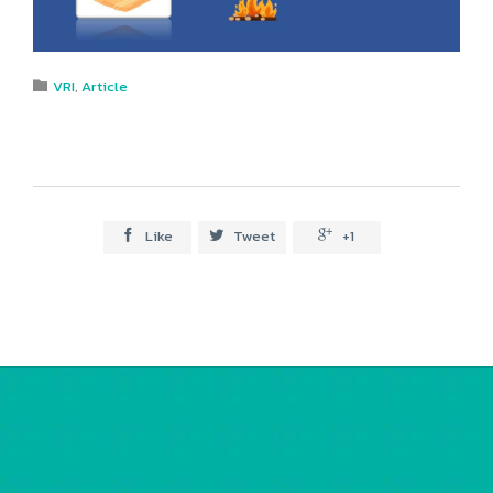
Category
VRI
,
Article

Like
Tweet
+1


