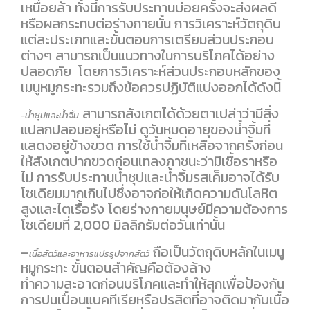
เหนื่อยล้า ทั้งนี้การรับประทานบ่อยครั้งจะส่งผลดี
หรือผลกระทบต่อร่างกายนั้น การวิเคราะห์วัตถุดิบ
แต่ละประเภทและขั้นตอนการเตรียมส่วนประกอบ
ต่างๆ สามารถเป็นแนวทางในการบริโภคได้อย่าง
ปลอดภัย โดยการวิเคราะห์ส่วนประกอบหลักของ
เมนูหมูกระทะรวมถึงข้อควรปฏิบัติแบ่งออกได้ดังนี้
สามารถสังเกตได้ด้วยตาเปล่าว่ามีสิ่ง
-น้ำซุปและน้ำจิ้ม
แปลกปลอมอยู่หรือไม่ ดูวันหมดอายุของน้ำจิ้มที่
แสดงอยู่ข้างขวด การใช้น้ำจิ้มที่เหลือจากครั้งก่อน
ให้สังเกตปากขวดก่อนเทลงภาชนะว่ามีเชื้อราหรือ
ไม่ การรับประทานน้ำซุปและน้ำจิ้มรสเค็มอาจได้รับ
โซเดียมมากเกินไปซึ่งอาจก่อให้เกิดความดันโลหิต
สูงและไตเรื้อรัง โดยร่างกายมนุษย์มีความต้องการ
โซเดียมที่ 2,000 มิลลิกรัมต่อวันเท่านั้น
–
ถือเป็นวัตถุดิบหลักในเมนู
เนื้อสัตว์และอาหารแปรรูปจากสัตว์
หมูกระทะ ขั้นตอนสำคัญคือต้องล้าง
ทำความสะอาดก่อนบริโภคและทำให้สุกเพื่อป้องกัน
การปนเปื้อนแบคทีเรียหรือปรสิตที่อาจติดมากับเนื้อ