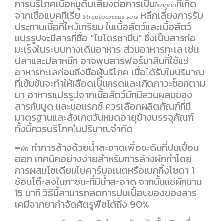
การบริโภคเนื้อหมูดิบเสี่ยงต่อการเป็น
ที่เกิด
โรคหูดับ
จากเชื้อแบคทีเรีย
หลีกเลี่ยงการรับ
Streptococcus suis
ประทานเนื้อที่ไหม้เกรียม ในเนื้อสัตว์และเนื้อสัตว์
แปรรูปจะมีสารที่ชื่อ “ไนโตรซามีน” ซึ่งเป็นสารก่อ
มะเร็งในระบบทางเดินอาหาร ส่วนอาหารทะเล เช่น
ปลาและปลาหมึก อาจพบสารฟอร์มาลีนที่ใช้แช่
อาหารทะเลก่อนถึงมือผู้บริโภค เมื่อได้รับในปริมาณ
ที่เข้มข้นจะทำให้เลือดเป็นกรดและเกิดภาวะช็อกตาม
มา อาหารแปรรูปจากเนื้อสัตว์มักมีส่วนผสมของ
สารกันบูด และบอแรกซ์ ควรเลือกผลิตภัณฑ์ที่มี
มาตรฐานและสังเกตวันหมดอายุข้างบรรจุภัณฑ์
ทั้งนี้ควรบริโภคในปริมาณจำกัด
–
ทำการล้างด้วยน้ำสะอาดเพื่อชะดินที่ปนเปื้อน
ผัก
ออก เทคนิคอย่างง่ายสำหรับการล้างผักทำโดย
การผสมโซเดียมไบคาร์บอเนตหรือเบกกิ้งโซดา 1
ช้อนโต๊ะลงในภาชนะที่มีน้ำสะอาด จากนั้นแช่ผักนาน
15 นาที วิธีนี้สามารถลดการปนเปื้อนของของสาร
เคมีจากยากำจัดศัตรูพืชได้ถึง 90%