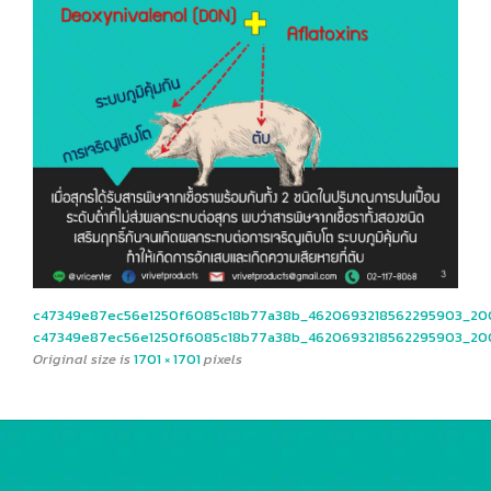
c47349e87ec56e1250f6085c18b77a38b_4620693218562295903_2
c47349e87ec56e1250f6085c18b77a38b_4620693218562295903_2
Original size is
1701 × 1701
pixels