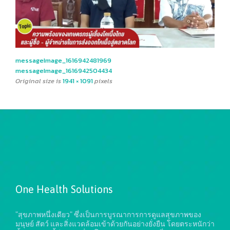
messageImage_1616942481969
messageImage_1616942504434
Original size is
1941 × 1091
pixels
One Health Solutions
"สุขภาพหนึ่งเดียว" ซึ่งเป็นการบูรณาการการดูแลสุขภาพของ
มนุษย์ สัตว์ และสิ่งแวดล้อมเข้าด้วยกันอย่างยั่งยืน
โดยตระหนักว่า