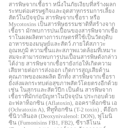
สารพิษจากเชื้อรา หนึ่งในภัยเงียบที่สร้างผลก
ระทบต่อเศรษฐกิจและอุตสาหกรรมการเลี้ยง
สัตว์ในปัจจุบัน สารพิษจากเชื้อรา หรือ
Mycotoxins เป็นสารพิษธรรมชาติที่สร้างจาก
เชื้อรา มักพบการปนเปื้อนของสารพิษจากเชื้อ
ราในผลผลิตทางการเกษตรที่ใช้เป็นวัตถุดิบ
อาหารของมนุษย์และสัตว์ ภายใต้สภาวะ
อุณหภูมิ ความชื้นและสภาพแวดล้อมที่เหมาะ
สมจะสามารถพบการปนเปื้อนสารพิษดังกล่าว
ได้ง่าย สารพิษจากเชื้อรายังก่อให้เกิดความ
เสียหายต่อการส่งออก เกิดการสูญเสียด้าน
คุณภาพของผลผลิต อีกทั้ง สารพิษจากเชื้อรา
ยังส่งผลกระทบต่อสุขภาพสัตว์โดยตรงอีกด้วย
เช่น ในสุกรและสัตว์ปีก เป็นต้น สารพิษจาก
เชื้อราที่มักก่อปัญหาในปัจจุบัน ประกอบด้วย
อะฟลาท็อกซิน (Aflatoxin), ออคราท็อกซิน เอ
(Ochratoxin A), ทีทูท็อกซิน (T-2 toxin) , ดีอ๊อก
ซี่นิวาลีนอล (Deoxynivalenol: DON), ฟูโมนิ
ซิน (Fumonisins FB1, FB2), ซีราลีโนน