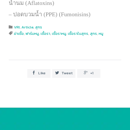
น้ำนม (Aflatoxins)
– ปอดบวมน้ำ (PPE) (Fumonisins)
Category
VRI
,
Article
,
สุกร

Tags
ฆ่าเชื้อ
,
ฟาร์มหมู
,
เชื้อรา
,
เชื้อราหมู
,
เชื้อราในสุกร
,
สุกร
,
หมู

Like
Tweet
+1


