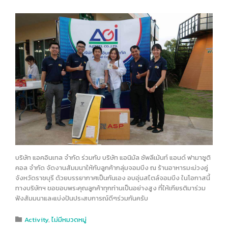
บริษัท แอคอินเทล จำกัด ร่วมกับ บริษัท แอนิมัล ซัพลีเม้นท์ แอนด์ ฟามาซูติ
คอล จำกัด จัดงานสัมมนาให้กับลูกค้ากลุ่มจอมบึง ณ ร้านอาหารมะม่วงคู่
จังหวัดราชบุรี ด้วยบร
รยากาศเป็นกันเอง อบอุ่นสไตล์จอมบึง ในโอกาสนี้
ทางบริษัทฯ ขอขอบพระคุณลูกค้าทุกท่านเป็นอย่างสูง ที่ให้เกียรติมาร่วม
ฟังสัมมนาและแบ่งปันประสบการณ์ดีๆร่วมกันครับ
Category
Activity
,
ไม่มีหมวดหมู่
