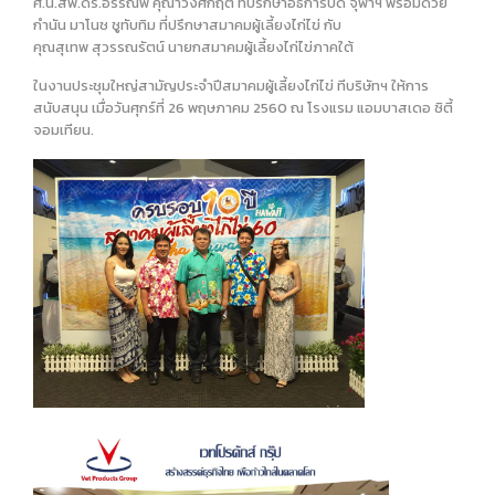
ศ.น.สพ.ดร.อรรณพ คุณาวงศ์กฤต ที่ปรึกษาอธิการบดี จุฬาฯ พร้อมด้วย
กำนัน มาโนช ชูทับทิม ที่ปรึกษาสมาคมผู้เลี้ยงไก่ไข่ กับ
คุณสุเทพ สุวรรณรัตน์ นายกสมาคมผู้เลี้ยงไก่ไข่ภาคใต้
ในงานประชุมใหญ่สามัญประจำปีสมาคมผู้เลี้ยงไก่ไข่ ทีบริษัทฯ ให้การ
สนับสนุน เมื่อวันศุกร์ที่ 26 พฤษภาคม 2560 ณ โรงแรม แอมบาสเดอ ซิตี้
จอมเทียน.