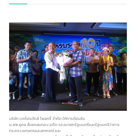
บริษัท เวทโปรดักส์ โพลทรี่ จำกัด ให้การต้อนรับ
น.สพ.ยุคล ลิ้มแหลมทอง อดีต รองนายกรัฐมนตรีและรัฐมนตรีว่าการ
กระทรวงเกษตรและสหกรณ์ และ