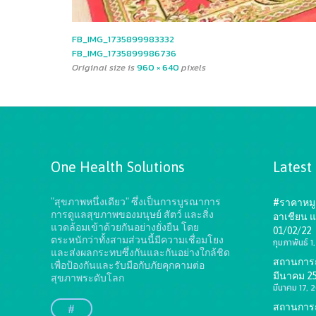
FB_IMG_1735899983332
FB_IMG_1735899986736
Original size is
960 × 640
pixels
One Health Solutions
Latest
"สุขภาพหนึ่งเดียว" ซึ่งเป็นการบูรณาการ
#ราคาหมู 
การดูแลสุขภาพของมนุษย์ สัตว์ และสิ่ง
อาเชียน แ
แวดล้อมเข้าด้วยกันอย่างยั่งยืน
โดย
01/02/22
ตระหนักว่าทั้งสามส่วนนี้มีความเชื่อมโยง
กุมภาพันธ์ 
และส่งผลกระทบซึ่งกันและกันอย่างใกล้ชิด
สถานการณ์
เพื่อป้องกันและรับมือกับภัยคุกคามต่อ
มีนาคม 2
สุขภาพระดับโลก
มีนาคม 17, 
สถานการณ์
#