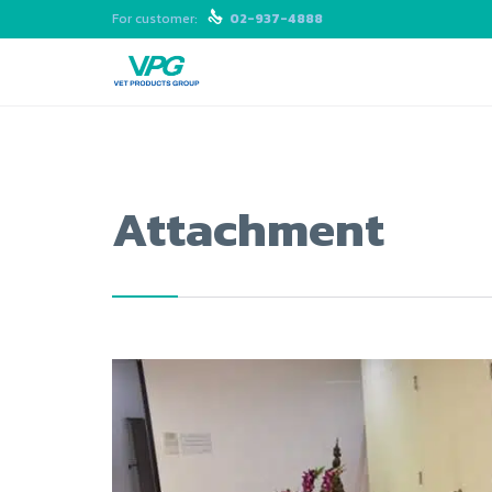
For customer:

02-937-4888
Attachment