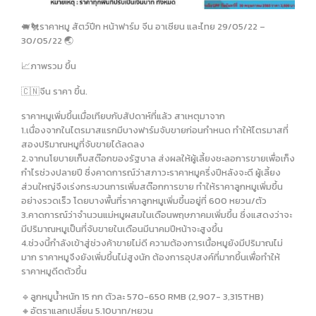
🐖🐔ราคาหมู สัตว์ปีก หน้าฟาร์ม จีน อาเซียน และไทย 29/05/22 –
30/05/22 🌏
📈ภาพรวม ขึ้น
🇨🇳จีน ราคา ขึ้น.
ราคาหมูเพิ่มขึ้นเมื่อเทียบกับสัปดาห์ที่แล้ว สาเหตุมาจาก
1.เนื่องจากในไตรมาสแรกมีบางฟาร์มจับขายก่อนกำหนด ทำให้ไตรมาสที่
สองปริมาณหมูที่จับขายได้ลดลง
2.จากนโยบายเก็บสต๊อกของรัฐบาล ส่งผลให้ผู้เลี้ยงชะลอการขายเพื่อเก็ง
กำไรช่วงปลายปี ซึ่งคาดการณ์ว่าสภาวะราคาหมูครึ่งปีหลังจะดี ผู้เลี้ยง
ส่วนใหญ่จึงเร่งกระบวนการเพิ่มสต๊อกการขาย ทำให้ราคาลูกหมูเพิ่มขึ้น
อย่างรวดเร็ว โดยบางพื้นที่ราคาลูกหมูเพิ่มขึ้นอยู่ที่ 600 หยวน/ตัว
3.คาดการณ์ว่าจำนวนแม่หมูผสมในเดือนพฤษภาคมเพิ่มขึ้น ซึ่งแสดงว่าจะ
มีปริมาณหมูเป็นที่จับขายในเดือนมีนาคมปีหน้าจะสูงขึ้น
4.ช่วงนี้กำลังเข้าสู่ช่วงค้าขายไม่ดี ความต้องการเนื้อหมูยังมีปริมาณไม่
มาก ราคาหมูจึงยังเพิ่มขึ้นไม่สูงนัก ต้องการอุปสงค์ที่มากขึ้นเพื่อทำให้
ราคาหมูดีดตัวขึ้น
🔹️ลูกหมูน้ำหนัก 15 กก ตัวละ 570-650 RMB (2,907- 3,315THB)
🔸️อัตราแลกเปลี่ยน 5.10บาท/หยวน