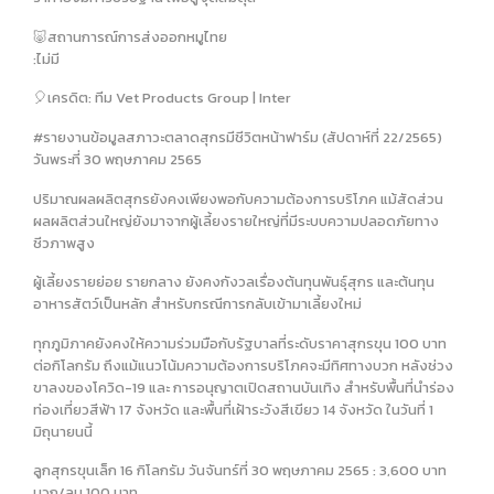
🐷สถานการณ์การส่งออกหมูไทย
:ไม่มี
🎈เครดิต: ทีม Vet Products Group | Inter
#รายงานข้อมูลสภาวะตลาดสุกรมีชีวิตหน้าฟาร์ม (สัปดาห์ที่ 22/2565)
วันพระที่ 30 พฤษภาคม 2565
ปริมาณผลผลิตสุกรยังคงเพียงพอกับความต้องการบริโภค แม้สัดส่วน
ผลผลิตส่วนใหญ่ยังมาจากผู้เลี้ยงรายใหญ่ที่มีระบบความปลอดภัยทาง
ชีวภาพสูง
ผู้เลี้ยงรายย่อย รายกลาง ยังคงกังวลเรื่องต้นทุนพันธุ์สุกร และต้นทุน
อาหารสัตว์เป็นหลัก สำหรับกรณีการกลับเข้ามาเลี้ยงใหม่
ทุกภูมิภาคยังคงให้ความร่วมมือกับรัฐบาลที่ระดับราคาสุกรขุน 100 บาท
ต่อกิโลกรัม ถึงแม้แนวโน้มความต้องการบริโภคจะมีทิศทางบวก หลังช่วง
ขาลงของโควิด-19 และ การอนุญาตเปิดสถานบันเทิง สำหรับพื้นที่นำร่อง
ท่องเที่ยวสีฟ้า 17 จังหวัด และพื้นที่เฝ้าระวังสีเขียว 14 จังหวัด ในวันที่ 1
มิถุนายนนี้
ลูกสุกรขุนเล็ก 16 กิโลกรัม วันจันทร์ที่ 30 พฤษภาคม 2565 : 3,600 บาท
บวก/ลบ 100 บาท