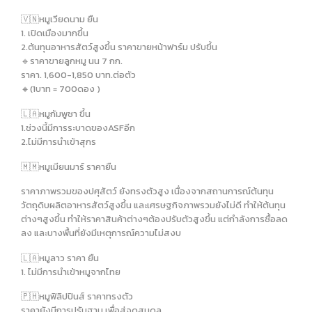
🇻🇳หมูเวียดนาม ยืน
1. เปิดเมืองมากขึ้น
2.ต้นทุนอาหารสัตว์สูงขึ้น ราคาขายหน้าฟาร์ม ปรับขึ้น
🔹️ราคาขายลูกหมู นน 7 กก.
ราคา. 1,600-1,850 บาท.ต่อตัว
🔸️(1บาท = 700ดอง )
🇱🇦หมูกัมพูชา ขึ้น
1.ช่วงนี้มีการระบาดของASFอีก
2.ไม่มีการนำเข้าสุกร
🇲🇲หมูเมียนมาร์ ราคายืน
ราคาภาพรวมของปศุสัตว์ ยังทรงตัวสูง เนื่องจากสถานการณ์ต้นทุน
วัตถุดิบผลิตอาหารสัตว์สูงขึ้น และเศรษฐกิจภาพรวมยังไม่ดี ทำให้ต้นทุน
ต่างๆสูงขึ้น ทำให้ราคาสินค้าต่างๆต้องปรับตัวสูงขึ้น แต่กำลังการซื้อลด
ลง และบางพื้นที่ยังมีเหตุการณ์ความไม่สงบ
🇱🇦หมูลาว ราคา ยืน
1. ไม่มีการนำเข้าหมูจากไทย
🇵🇭หมูฟิลิปปินส์ ราคาทรงตัว
ราคายังมีการปรับฐาน เพื่อสู่จุดสมดุล