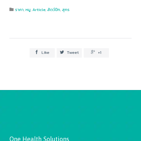
Category
ราคา
,
หมู
,
Article
,
สัตว์ปีก
,
สุกร

Like
Tweet
+1



One Health Solutions