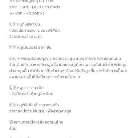
🔹️ราคาขายลูกหมู นน 7 กก.
ราคา. 1,600-1,850 บาท.ต่อตัว
🔸️(1บาท = 700ดอง )
🇱🇦หมูกัมพูชา ขึ้น
1.ช่วงนี้มีการระบาดของASFอีก
2.ไม่มีการนำเข้าสุกร
🇲🇲หมูเมียนมาร์ ราคายืน
ราคาภาพรวมของปศุสัตว์ ยังทรงตัวสูง เนื่องจากสถานการณ์ต้นทุน
วัตถุดิบผลิตอาหารสัตว์สูงขึ้น และเศรษฐกิจภาพรวมยังไม่ดี ทำให้ต้นทุน
ต่างๆสูงขึ้น ทำให้ราคาสินค้าต่างๆต้องปรับตัวสูงขึ้น แต่กำลังการซื้อลด
ลง และบางพื้นที่ยังมีเหตุการณ์ความไม่สงบ
🇱🇦หมูลาว ราคา ยืน
1. ไม่มีการนำเข้าหมูจากไทย
🇵🇭หมูฟิลิปปินส์ ราคาทรงตัว
ราคายังมีการปรับฐาน เพื่อสู่จุดสมดุล
🐷สถานการณ์การส่งออกหมูไทย
:ไม่มี