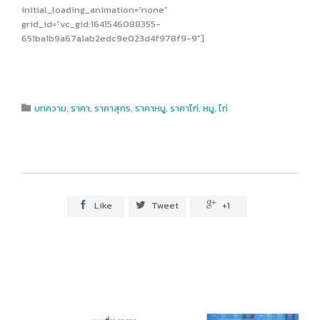
initial_loading_animation=”none”
grid_id=”vc_gid:1641546088355-
651ba1b9a67a1ab2edc9e023d4f978f9-9″]
Category
บทความ
,
ราคา
,
ราคาสุกร
,
ราคาหมู
,
ราคาไก่
,
หมู
,
ไก่

Like
Tweet
+1


