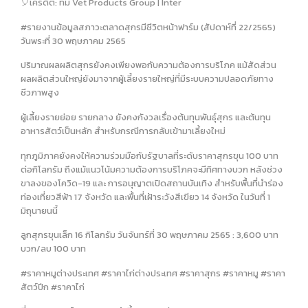
🎈เครดิต: ทีม Vet Products Group | Inter
#รายงานข้อมูลสภาวะตลาดสุกรมีชีวิตหน้าฟาร์ม (สัปดาห์ที่ 22/2565)
วันพระที่ 30 พฤษภาคม 2565
ปริมาณผลผลิตสุกรยังคงเพียงพอกับความต้องการบริโภค แม้สัดส่วน
ผลผลิตส่วนใหญ่ยังมาจากผู้เลี้ยงรายใหญ่ที่มีระบบความปลอดภัยทาง
ชีวภาพสูง
ผู้เลี้ยงรายย่อย รายกลาง ยังคงกังวลเรื่องต้นทุนพันธุ์สุกร และต้นทุน
อาหารสัตว์เป็นหลัก สำหรับกรณีการกลับเข้ามาเลี้ยงใหม่
ทุกภูมิภาคยังคงให้ความร่วมมือกับรัฐบาลที่ระดับราคาสุกรขุน 100 บาท
ต่อกิโลกรัม ถึงแม้แนวโน้มความต้องการบริโภคจะมีทิศทางบวก หลังช่วง
ขาลงของโควิด-19 และ การอนุญาตเปิดสถานบันเทิง สำหรับพื้นที่นำร่อง
ท่องเที่ยวสีฟ้า 17 จังหวัด และพื้นที่เฝ้าระวังสีเขียว 14 จังหวัด ในวันที่ 1
มิถุนายนนี้
ลูกสุกรขุนเล็ก 16 กิโลกรัม วันจันทร์ที่ 30 พฤษภาคม 2565 : 3,600 บาท
บวก/ลบ 100 บาท
#ราคาหมูต่างประเทศ #ราคาไก่ต่างประเทศ #ราคาสุกร #ราคาหมู #ราคา
สัตว์ปีก #ราคาไก่