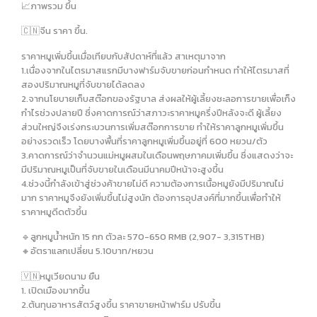
📈ภาพรวม ขึ้น
🇨🇳จีน ราคา ขึ้น.
ราคาหมูเพิ่มขึ้นเมื่อเทียบกับสัปดาห์ที่แล้ว สาเหตุมาจาก
1.เนื่องจากในไตรมาสแรกมีบางฟาร์มจับขายก่อนกำหนด ทำให้ไตรมาสที่
สองปริมาณหมูที่จับขายได้ลดลง
2.จากนโยบายเก็บสต๊อกของรัฐบาล ส่งผลให้ผู้เลี้ยงชะลอการขายเพื่อเก็ง
กำไรช่วงปลายปี ซึ่งคาดการณ์ว่าสภาวะราคาหมูครึ่งปีหลังจะดี ผู้เลี้ยง
ส่วนใหญ่จึงเร่งกระบวนการเพิ่มสต๊อกการขาย ทำให้ราคาลูกหมูเพิ่มขึ้น
อย่างรวดเร็ว โดยบางพื้นที่ราคาลูกหมูเพิ่มขึ้นอยู่ที่ 600 หยวน/ตัว
3.คาดการณ์ว่าจำนวนแม่หมูผสมในเดือนพฤษภาคมเพิ่มขึ้น ซึ่งแสดงว่าจะ
มีปริมาณหมูเป็นที่จับขายในเดือนมีนาคมปีหน้าจะสูงขึ้น
4.ช่วงนี้กำลังเข้าสู่ช่วงค้าขายไม่ดี ความต้องการเนื้อหมูยังมีปริมาณไม่
มาก ราคาหมูจึงยังเพิ่มขึ้นไม่สูงนัก ต้องการอุปสงค์ที่มากขึ้นเพื่อทำให้
ราคาหมูดีดตัวขึ้น
🔹️ลูกหมูน้ำหนัก 15 กก ตัวละ 570-650 RMB (2,907- 3,315THB)
🔸️อัตราแลกเปลี่ยน 5.10บาท/หยวน
🇻🇳หมูเวียดนาม ยืน
1. เปิดเมืองมากขึ้น
2.ต้นทุนอาหารสัตว์สูงขึ้น ราคาขายหน้าฟาร์ม ปรับขึ้น