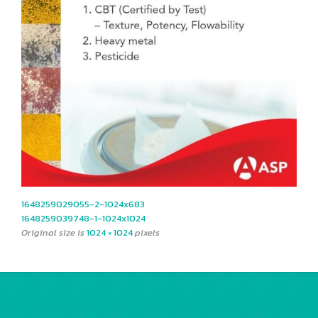
1648259029055-2-1024x683
1648259039748-1-1024x1024
Original size is
1024 × 1024
pixels