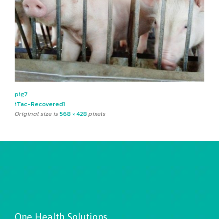
pig7
iTac-Recovered1
Original size is
568 × 428
pixels
One Health Solutions