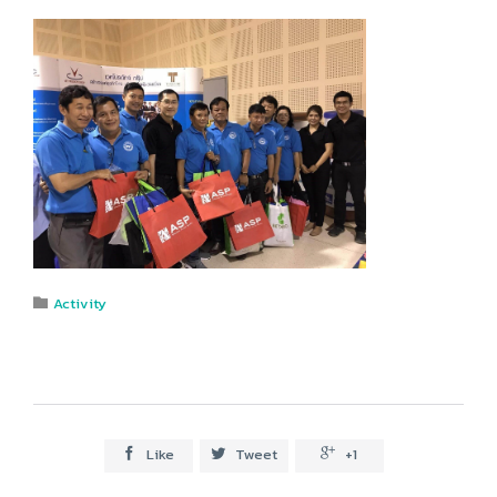
Category
Activity

Like
Tweet
+1


